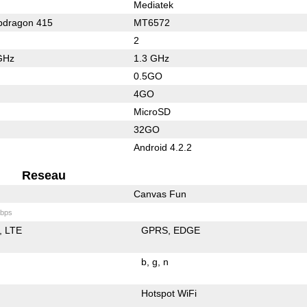
Mediatek
dragon 415
MT6572
2
GHz
1.3 GHz
0.5GO
4GO
MicroSD
32GO
Android 4.2.2
Reseau
Canvas Fun
bps
LTE
GPRS
EDGE
b
g
n
Hotspot WiFi