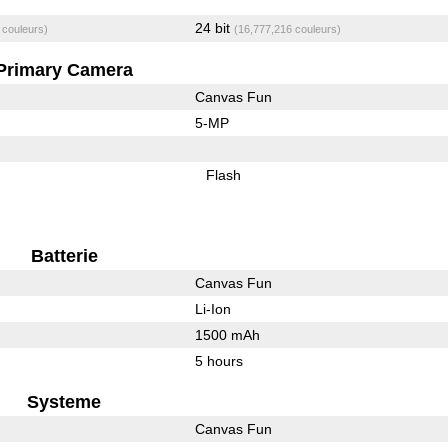
24 bit
 couleurs)
(16,777,216 couleurs)
Primary Camera
Canvas Fun
5-MP
Flash
Batterie
Canvas Fun
Li-Ion
1500 mAh
5 hours
Systeme
Canvas Fun