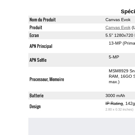
Spéci
Nom du Produit
Canvas Evok
Produit
Canvas Evok
(L
Ecran
5.5" 1280x720
13-MP
(Prima
APN Principal
5-MP
APN Selfie
MSM8929 Sn
RAM
16GO S
Processeur, Memoire
max.)
Batterie
3000 mAh
IP Rating
, 142
Design
2.80 x 0.32 inches)