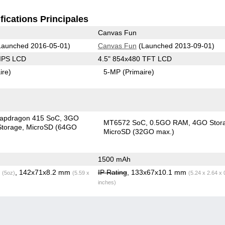
fications Principales
Canvas Fun
aunched 2016-05-01)
Canvas Fun
(Launched 2013-09-01)
 IPS LCD
4.5" 854x480 TFT LCD
ire)
5-MP
(Primaire)
apdragon 415 SoC
3GO
MT6572 SoC
0.5GO RAM
4GO Stor
torage
MicroSD (64GO
MicroSD (32GO max.)
1500 mAh
g
, 142x71x8.2 mm
IP Rating
, 133x67x10.1 mm
(5oz)
(5.59 x
(5.24 x 2.64 x 
inches)