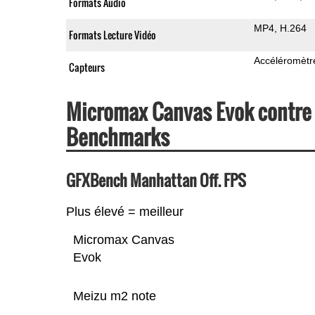
Formats Audio
MP4
H.264
Formats Lecture Vidéo
Accéléromètr
Capteurs
Micromax Canvas Evok contre
Benchmarks
GFXBench Manhattan Off. FPS
Plus élevé = meilleur
Micromax Canvas
Evok
Meizu m2 note