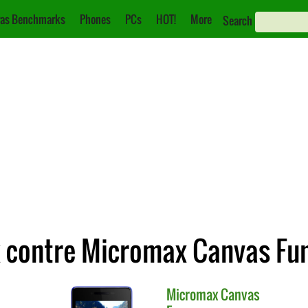
as Benchmarks
Phones
PCs
HOT!
More
Search
 contre Micromax Canvas Fu
Micromax
Canvas