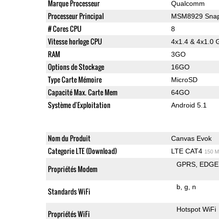
Marque Processeur
Qualcomm
Processeur Principal
MSM8929 Snap
# Cores CPU
8
Vitesse horloge CPU
4x1.4 & 4x1.0 
RAM
3GO
Options de Stockage
16GO
Type Carte Mémoire
MicroSD
Capacité Max. Carte Mem
64GO
Système d'Exploitation
Android 5.1
Nom du Produit
Canvas Evok
Categorie LTE (Download)
LTE CAT4
150 M
GPRS
EDGE
Propriétés Modem
b
g
n
Standards WiFi
Hotspot WiFi
Propriétés WiFi