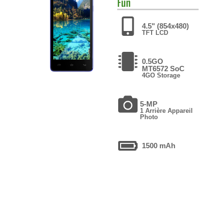
Fun
4.5" (854x480)
TFT LCD
0.5GO
MT6572 SoC
4GO Storage
5-MP
1 Arrière Appareil
Photo
1500 mAh