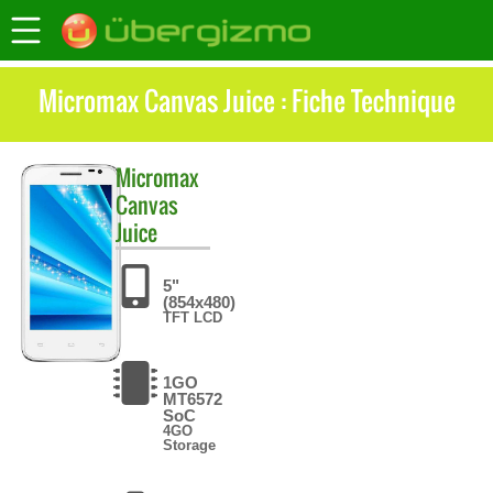
Micromax Canvas Juice : Fiche Technique
Micromax
Canvas
Juice
5"
(854x480)
TFT LCD
1GO
MT6572
SoC
4GO
Storage