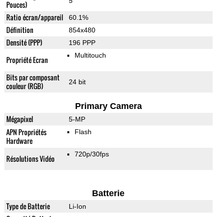
5"
Pouces)
Ratio écran/appareil
60.1%
Définition
854x480
Densité (PPP)
196 PPP
Multitouch
Propriété Ecran
Bits par composant
24 bit
couleur (RGB)
Primary Camera
Mégapixel
5-MP
APN Propriétés
Flash
Hardware
720p/30fps
Résolutions Vidéo
Batterie
Type de Batterie
Li-Ion