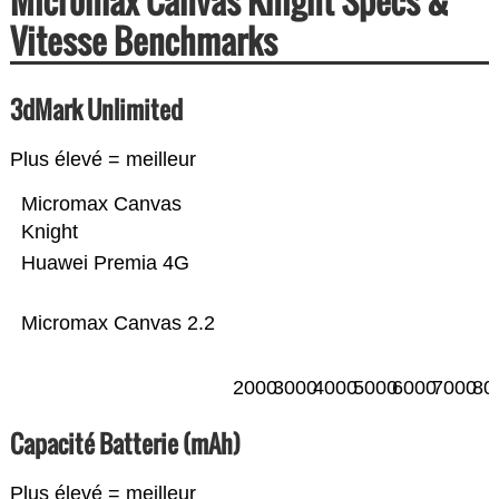
Micromax Canvas Knight Specs &
Vitesse Benchmarks
3dMark Unlimited
Plus élevé = meilleur
Micromax Canvas
Knight
Huawei Premia 4G
Micromax Canvas 2.2
2000
3000
4000
5000
6000
7000
80
Capacité Batterie (mAh)
Plus élevé = meilleur