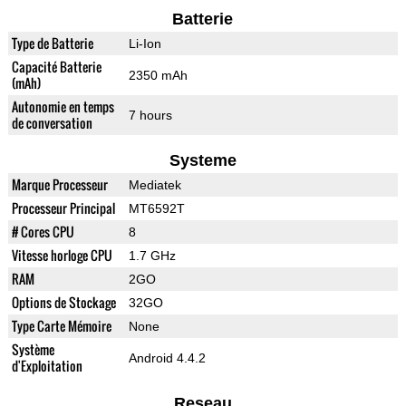
Batterie
Type de Batterie
Li-Ion
Capacité Batterie
2350 mAh
(mAh)
Autonomie en temps
7 hours
de conversation
Systeme
Marque Processeur
Mediatek
Processeur Principal
MT6592T
# Cores CPU
8
Vitesse horloge CPU
1.7 GHz
RAM
2GO
Options de Stockage
32GO
Type Carte Mémoire
None
Système
Android 4.4.2
d'Exploitation
Reseau