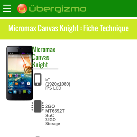
Micromax Canvas Knight : Fiche Technique
Micromax
Canvas
Knight
5"
(1920x1080)
IPS LCD
2GO
MT6592T
SoC
32GO
Storage