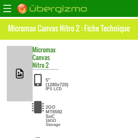
Micromax Canvas Nitro 2 : Fiche Technique
Micromax
Canvas
Nitro 2
5"
(1280x720)
IPS LCD
2GO
MT6592
SoC
16GO
Storage