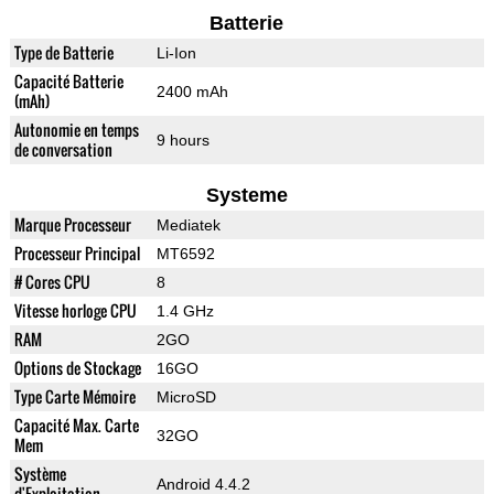
Batterie
Type de Batterie
Li-Ion
Capacité Batterie
2400 mAh
(mAh)
Autonomie en temps
9 hours
de conversation
Systeme
Marque Processeur
Mediatek
Processeur Principal
MT6592
# Cores CPU
8
Vitesse horloge CPU
1.4 GHz
RAM
2GO
Options de Stockage
16GO
Type Carte Mémoire
MicroSD
Capacité Max. Carte
32GO
Mem
Système
Android 4.4.2
d'Exploitation