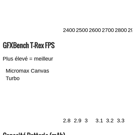
2400
2500
2600
2700
2800
29
GFXBench T-Rex FPS
Plus élevé = meilleur
Micromax Canvas
Turbo
2.8
2.9
3
3.1
3.2
3.3