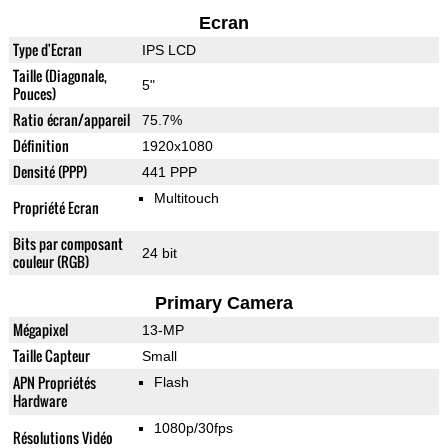
Ecran
Type d'Ecran
IPS LCD
Taille (Diagonale,
5"
Pouces)
Ratio écran/appareil
75.7%
Définition
1920x1080
Densité (PPP)
441 PPP
Multitouch
Propriété Ecran
Bits par composant
24 bit
couleur (RGB)
Primary Camera
Mégapixel
13-MP
Taille Capteur
Small
APN Propriétés
Flash
Hardware
1080p/30fps
Résolutions Vidéo