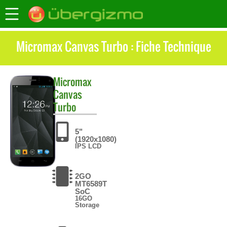
Micromax Canvas Turbo : Fiche Technique
Micromax
Canvas
Turbo
5"
(1920x1080)
IPS LCD
2GO
MT6589T
SoC
16GO
Storage