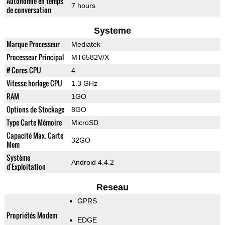
Autonomie en temps
7 hours
de conversation
Systeme
Marque Processeur
Mediatek
Processeur Principal
MT6582V/X
# Cores CPU
4
Vitesse horloge CPU
1.3 GHz
RAM
1GO
Options de Stockage
8GO
Type Carte Mémoire
MicroSD
Capacité Max. Carte
32GO
Mem
Système
Android 4.4.2
d'Exploitation
Reseau
GPRS
Propriétés Modem
EDGE