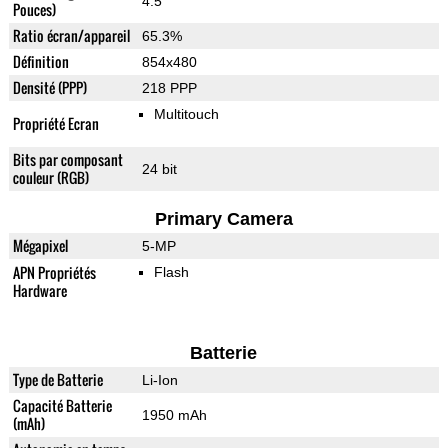
4.5"
Pouces)
Ratio écran/appareil
65.3%
Définition
854x480
Densité (PPP)
218 PPP
Multitouch
Propriété Ecran
Bits par composant
24 bit
couleur (RGB)
Primary Camera
Mégapixel
5-MP
APN Propriétés
Flash
Hardware
Batterie
Type de Batterie
Li-Ion
Capacité Batterie
1950 mAh
(mAh)