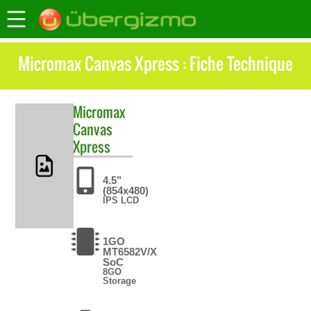
Micromax Canvas Xpress : Fiche Technique
Micromax
Canvas
Xpress
4.5"
(854x480)
IPS LCD
1GO
MT6582V/X
SoC
8GO
Storage