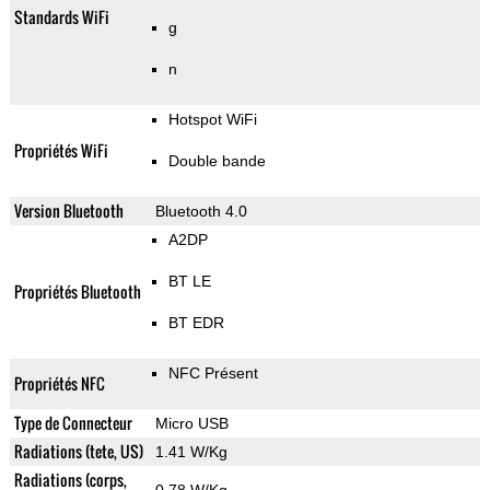
Standards WiFi
g
n
Hotspot WiFi
Propriétés WiFi
Double bande
Version Bluetooth
Bluetooth 4.0
A2DP
BT LE
Propriétés Bluetooth
BT EDR
NFC Présent
Propriétés NFC
Type de Connecteur
Micro USB
Radiations (tete, US)
1.41 W/Kg
Radiations (corps,