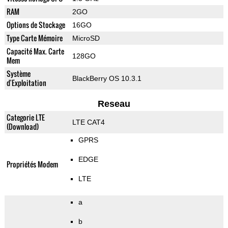
RAM
2GO
Options de Stockage
16GO
Type Carte Mémoire
MicroSD
Capacité Max. Carte
128GO
Mem
Système
BlackBerry OS 10.3.1
d'Exploitation
Reseau
Categorie LTE
LTE CAT4
(Download)
GPRS
EDGE
Propriétés Modem
LTE
a
b