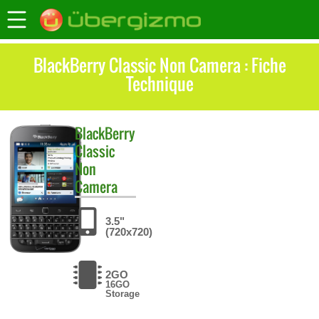
BlackBerry Classic Non Camera : Fiche
Technique
BlackBerry
Classic
Non
Camera
3.5"
(720x720)
2GO
16GO
Storage