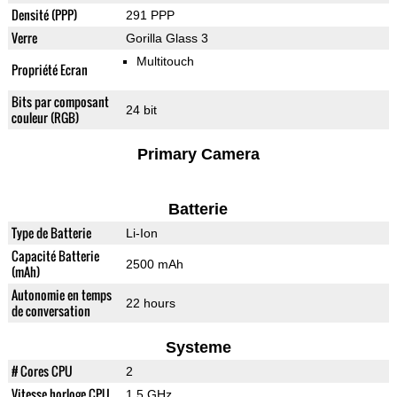
Densité (PPP)
291 PPP
Verre
Gorilla Glass 3
Multitouch
Propriété Ecran
Bits par composant
24 bit
couleur (RGB)
Primary Camera
Batterie
Type de Batterie
Li-Ion
Capacité Batterie
2500 mAh
(mAh)
Autonomie en temps
22 hours
de conversation
Systeme
# Cores CPU
2
Vitesse horloge CPU
1.5 GHz