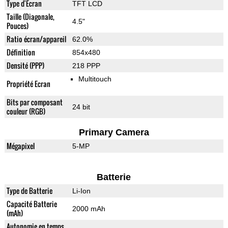
Type d'Ecran
TFT LCD
Taille (Diagonale,
4.5"
Pouces)
Ratio écran/appareil
62.0%
Définition
854x480
Densité (PPP)
218 PPP
Multitouch
Propriété Ecran
Bits par composant
24 bit
couleur (RGB)
Primary Camera
Mégapixel
5-MP
Batterie
Type de Batterie
Li-Ion
Capacité Batterie
2000 mAh
(mAh)
Autonomie en temps