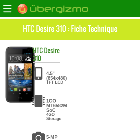
HTC Desire 310 : Fiche Technique
HTC
Desire
310
4.5"
(854x480)
TFT LCD
1GO
MT6582M
SoC
4GO
Storage
5-MP