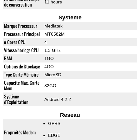
11 hours
de conversation
Systeme
Marque Processeur
Mediatek
Processeur Principal
MT6582M
# Cores CPU
4
Vitesse horloge CPU
1.3 GHz
RAM
1GO
Options de Stockage
4GO
Type Carte Mémoire
MicroSD
Capacité Max. Carte
32GO
Mem
Système
Android 4.2.2
d'Exploitation
Reseau
GPRS
Propriétés Modem
EDGE