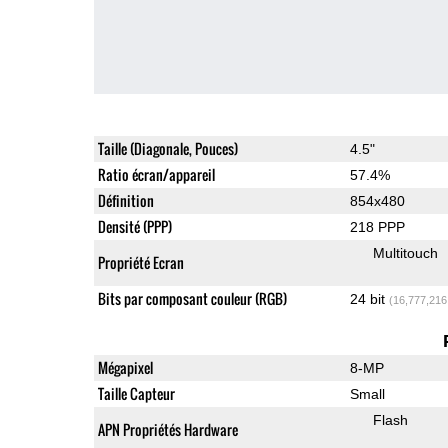
Taille (Diagonale, Pouces)
4.5"
Ratio écran/appareil
57.4%
Définition
854x480
Densité (PPP)
218 PPP
Multitouch
Propriété Ecran
Bits par composant couleur (RGB)
24 bit
(16,777,216
Mégapixel
8-MP
Taille Capteur
Small
Flash
APN Propriétés Hardware