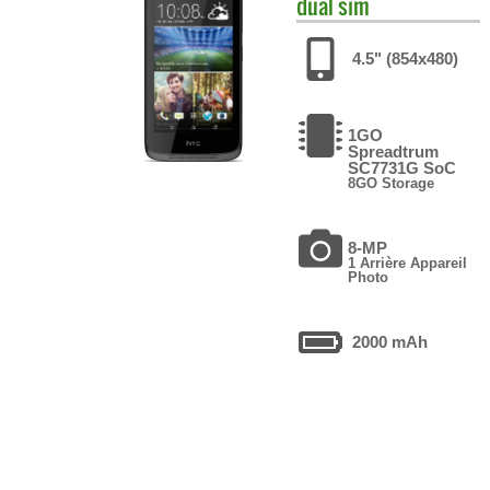
dual sim
4.5" (854x480)
1GO
Spreadtrum
SC7731G SoC
8GO Storage
8-MP
1 Arrière Appareil
Photo
2000 mAh