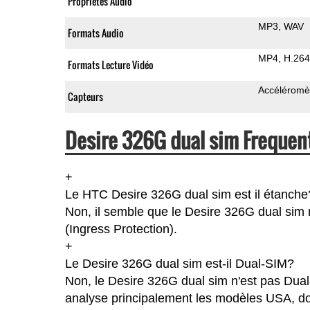
Propriétés Audio
MP3
WAV
Formats Audio
MP4
H.264
Formats Lecture Vidéo
Accéléromè
Capteurs
Desire 326G dual sim Frequen
+
Le HTC Desire 326G dual sim est il étanche
Non, il semble que le Desire 326G dual sim n
(Ingress Protection).
+
Le Desire 326G dual sim est-il Dual-SIM?
Non, le Desire 326G dual sim n'est pas Dua
analyse principalement les modèles USA, don