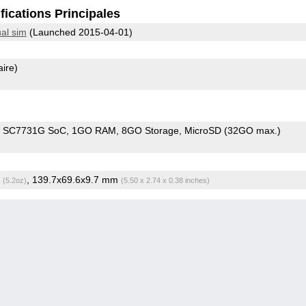
fications Principales
al sim
(Launched 2015-04-01)
aire)
m SC7731G SoC
1GO RAM
8GO Storage
MicroSD (32GO max.)
g
, 139.7x69.6x9.7 mm
(5.2oz)
(5.50 x 2.74 x 0.38 inches)