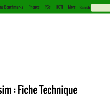
as Benchmarks
Phones
PCs
HOT!
More
Search
im : Fiche Technique