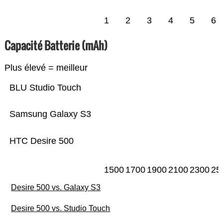
1
2
3
4
5
6
Capacité Batterie (mAh)
Plus élevé = meilleur
BLU Studio Touch
Samsung Galaxy S3
HTC Desire 500
1500
1700
1900
2100
2300
25
Desire 500 vs. Galaxy S3
Desire 500 vs. Studio Touch