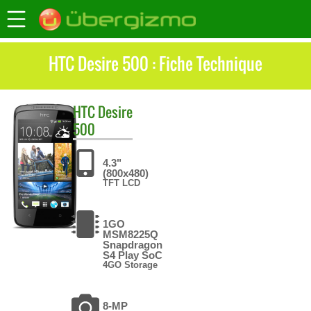
HTC Desire 500 : Fiche Technique
HTC
Desire
500
4.3"
(800x480)
TFT LCD
1GO
MSM8225Q
Snapdragon
S4 Play SoC
4GO Storage
8-MP