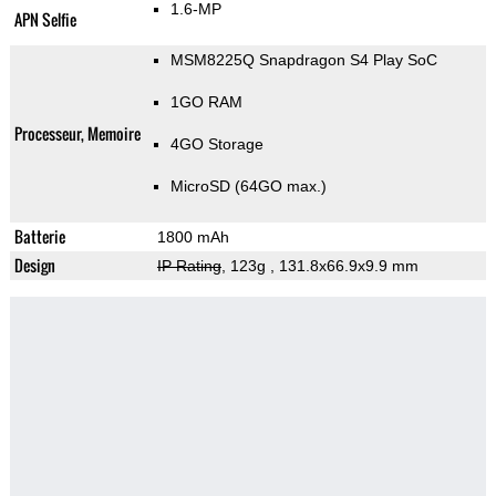
1.6-MP
APN Selfie
MSM8225Q Snapdragon S4 Play SoC
1GO RAM
Processeur, Memoire
4GO Storage
MicroSD (64GO max.)
Batterie
1800 mAh
Design
IP Rating
, 123g
, 131.8x66.9x9.9 mm