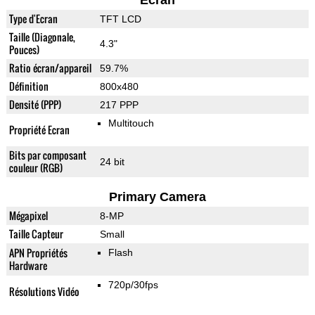
Ecran
Type d'Ecran
TFT LCD
Taille (Diagonale,
4.3"
Pouces)
Ratio écran/appareil
59.7%
Définition
800x480
Densité (PPP)
217 PPP
Multitouch
Propriété Ecran
Bits par composant
24 bit
couleur (RGB)
Primary Camera
Mégapixel
8-MP
Taille Capteur
Small
APN Propriétés
Flash
Hardware
720p/30fps
Résolutions Vidéo