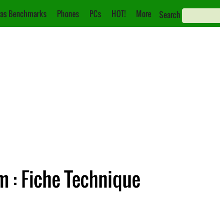
as Benchmarks
Phones
PCs
HOT!
More
Search
m : Fiche Technique