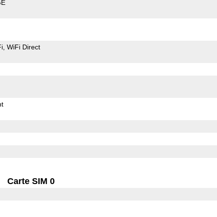
GE
i
WiFi Direct
t
Carte SIM 0