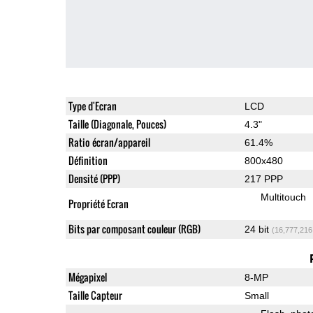
Type d'Ecran
LCD
Taille (Diagonale, Pouces)
4.3"
Ratio écran/appareil
61.4%
Définition
800x480
Densité (PPP)
217 PPP
Multitouch
Propriété Ecran
Bits par composant couleur (RGB)
24 bit
(16,777,216
Mégapixel
8-MP
Taille Capteur
Small