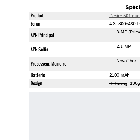
Spéci
Produit
Desire 501 dua
Ecran
4.3" 800x480 
8-MP
(Prim
APN Principal
2.1-MP
APN Selfie
NovaThor 
Processeur, Memoire
Batterie
2100 mAh
Design
IP Rating
, 130