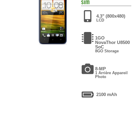
sim
4.3" (800x480)
LCD
1GO
NovaThor U8500
SoC
8GO Storage
8-MP
1 Arrière Appareil
Photo
2100 mAh