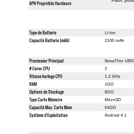
Flash
phot
APN Propriétés Hardware
Type de Batterie
Li-Ion
Capacité Batterie (mAh)
2100 mAh
Processeur Principal
NovaThor U85
# Cores CPU
2
Vitesse horloge CPU
1.2 GHz
RAM
1GO
Options de Stockage
8GO
Type Carte Mémoire
MicroSD
Capacité Max. Carte Mem
64GO
Système d'Exploitation
Android 4.1