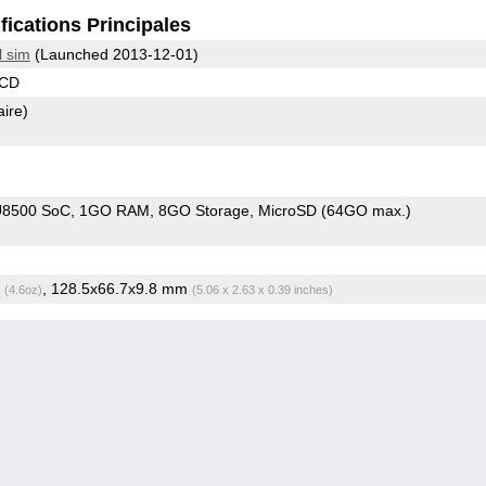
fications Principales
l sim
(Launched 2013-12-01)
LCD
aire)
U8500 SoC
1GO RAM
8GO Storage
MicroSD (64GO max.)
g
, 128.5x66.7x9.8 mm
(4.6oz)
(5.06 x 2.63 x 0.39 inches)