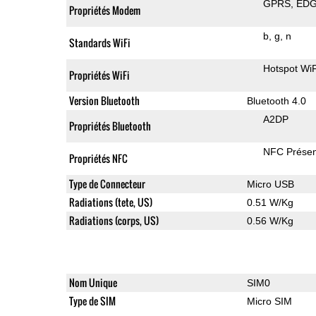
GPRS
ED
Propriétés Modem
b
g
n
Standards WiFi
Hotspot WiF
Propriétés WiFi
Version Bluetooth
Bluetooth 4.0
A2DP
Propriétés Bluetooth
NFC Présen
Propriétés NFC
Type de Connecteur
Micro USB
Radiations (tete, US)
0.51 W/Kg
Radiations (corps, US)
0.56 W/Kg
Nom Unique
SIM0
Type de SIM
Micro SIM