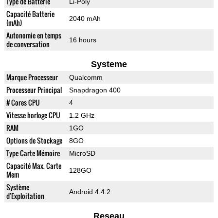
Type de Batterie
Li-Poly
Capacité Batterie
2040 mAh
(mAh)
Autonomie en temps
16 hours
de conversation
Systeme
Marque Processeur
Qualcomm
Processeur Principal
Snapdragon 400
# Cores CPU
4
Vitesse horloge CPU
1.2 GHz
RAM
1GO
Options de Stockage
8GO
Type Carte Mémoire
MicroSD
Capacité Max. Carte
128GO
Mem
Système
Android 4.4.2
d'Exploitation
Reseau