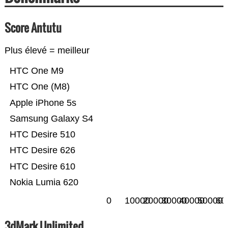
Score Antutu
Plus élevé = meilleur
HTC One M9
HTC One (M8)
Apple iPhone 5s
Samsung Galaxy S4
HTC Desire 510
HTC Desire 626
HTC Desire 610
Nokia Lumia 620
0
10000
20000
30000
40000
50000
60
3dMark Unlimited