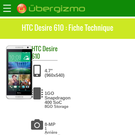
HTC Desire 610 : Fiche Technique
HTC
Desire
610
4.7"
(960x540)
1GO
Snapdragon
400 SoC
8GO Storage
8-MP
1
Arrière