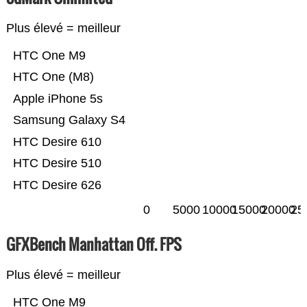
Plus élevé = meilleur
HTC One M9
HTC One (M8)
Apple iPhone 5s
Samsung Galaxy S4
HTC Desire 610
HTC Desire 510
HTC Desire 626
0
5000
10000
15000
20000
25
GFXBench Manhattan Off. FPS
Plus élevé = meilleur
HTC One M9