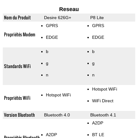
Reseau
Nom du Produit
Desire 626G+
P8 Lite
GPRS
GPRS
Propriétés Modem
EDGE
EDGE
b
b
g
g
Standards WiFi
n
n
Hotspot WiFi
Hotspot WiFi
Propriétés WiFi
WiFi Direct
Version Bluetooth
Bluetooth 4.0
Bluetooth 4.1
A2DP
A2DP
BT LE
Propriétés Bluetooth