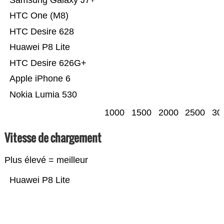
Samsung Galaxy J7+
HTC One (M8)
HTC Desire 628
Huawei P8 Lite
HTC Desire 626G+
Apple iPhone 6
Nokia Lumia 530
1000
1500
2000
2500
30
Vitesse de chargement
Plus élevé = meilleur
Huawei P8 Lite