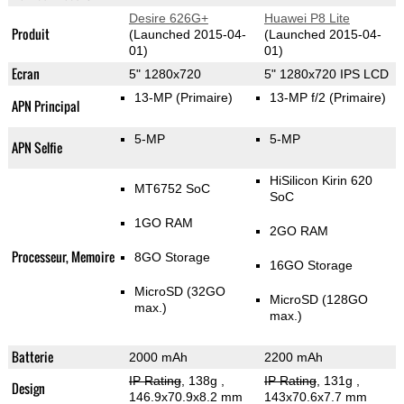
Desire 626G+
Huawei P8 Lite
Produit
(Launched 2015-04-
(Launched 2015-04-
01)
01)
Ecran
5" 1280x720
5" 1280x720 IPS LCD
13-MP
(Primaire)
13-MP f/2
(Primaire)
APN Principal
5-MP
5-MP
APN Selfie
HiSilicon Kirin 620
MT6752 SoC
SoC
1GO RAM
2GO RAM
Processeur, Memoire
8GO Storage
16GO Storage
MicroSD (32GO
MicroSD (128GO
max.)
max.)
Batterie
2000 mAh
2200 mAh
IP Rating
, 138g
,
IP Rating
, 131g
,
Design
146.9x70.9x8.2 mm
143x70.6x7.7 mm