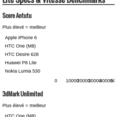
Score Antutu
Plus élevé = meilleur
Apple iPhone 6
HTC One (M8)
HTC Desire 628
Huawei P8 Lite
Nokia Lumia 530
0
10000
20000
30000
40000
50
3dMark Unlimited
Plus élevé = meilleur
HTC One (M8)