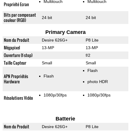
Multitouch
Multitouch
Propriété Ecran
Bits par composant
24 bit
24 bit
couleur (RGB)
Primary Camera
Nom du Produit
Desire 626G+
P8 Lite
Mégapixel
13-MP
13-MP
Ouverture (f-stop)
f/2
Taille Capteur
Small
Small
Flash
APN Propriétés
Flash
Hardware
photo HDR
1080p/30fps
1080p/30fps
Résolutions Vidéo
Batterie
Nom du Produit
Desire 626G+
P8 Lite