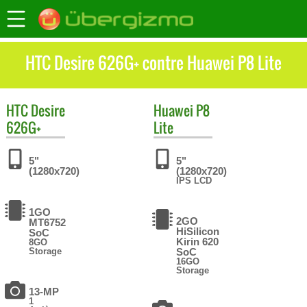
HTC Desire 626G+ contre Huawei P8 Lite
HTC
Desire
Huawei
P8
626G+
Lite
5"
5"
(1280x720)
(1280x720)
IPS LCD
1GO
2GO
MT6752
HiSilicon
SoC
Kirin 620
8GO
Storage
SoC
16GO
Storage
13-MP
1