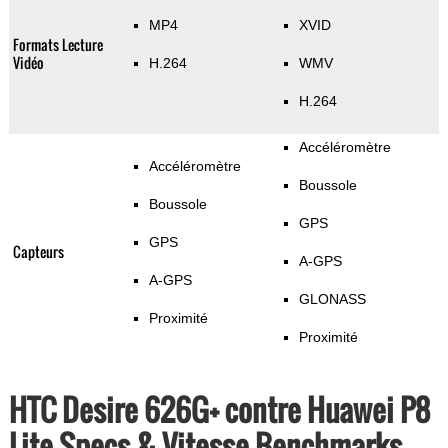
MP4
XVID
Formats Lecture
Vidéo
H.264
WMV
H.264
Accéléromètre
Accéléromètre
Boussole
Boussole
GPS
GPS
Capteurs
A-GPS
A-GPS
GLONASS
Proximité
Proximité
HTC Desire 626G+ contre Huawei P8
Lite Specs & Vitesse Benchmarks