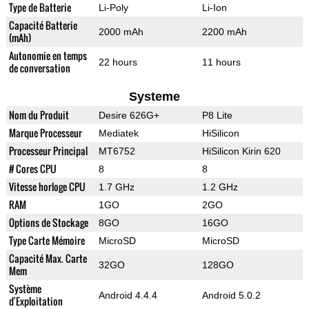
Type de Batterie
Li-Poly
Li-Ion
Capacité Batterie
2000 mAh
2200 mAh
(mAh)
Autonomie en temps
22 hours
11 hours
de conversation
Systeme
Nom du Produit
Desire 626G+
P8 Lite
Marque Processeur
Mediatek
HiSilicon
Processeur Principal
MT6752
HiSilicon Kirin 620
# Cores CPU
8
8
Vitesse horloge CPU
1.7 GHz
1.2 GHz
RAM
1GO
2GO
Options de Stockage
8GO
16GO
Type Carte Mémoire
MicroSD
MicroSD
Capacité Max. Carte
32GO
128GO
Mem
Système
Android 4.4.4
Android 5.0.2
d'Exploitation