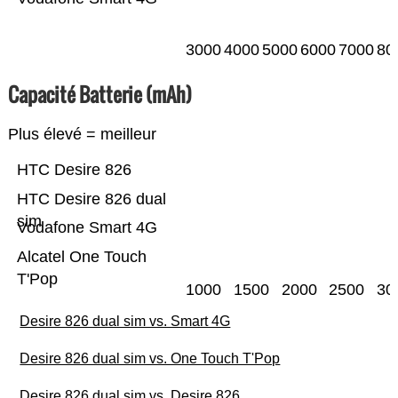
3000
4000
5000
6000
7000
80
Capacité Batterie (mAh)
Plus élevé = meilleur
HTC Desire 826
HTC Desire 826 dual
sim
Vodafone Smart 4G
Alcatel One Touch
T'Pop
1000
1500
2000
2500
30
Desire 826 dual sim vs. Smart 4G
Desire 826 dual sim vs. One Touch T'Pop
Desire 826 dual sim vs. Desire 826