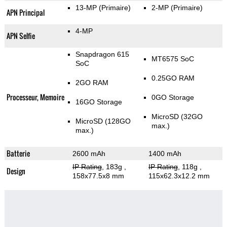
13-MP
(Primaire)
2-MP
(Primaire)
APN Principal
4-MP
APN Selfie
Snapdragon 615
MT6575 SoC
SoC
0.25GO RAM
2GO RAM
Processeur, Memoire
0GO Storage
16GO Storage
MicroSD (32GO
MicroSD (128GO
max.)
max.)
Batterie
2600 mAh
1400 mAh
IP Rating
, 183g
,
IP Rating
, 118g
,
Design
158x77.5x8 mm
115x62.3x12.2 mm