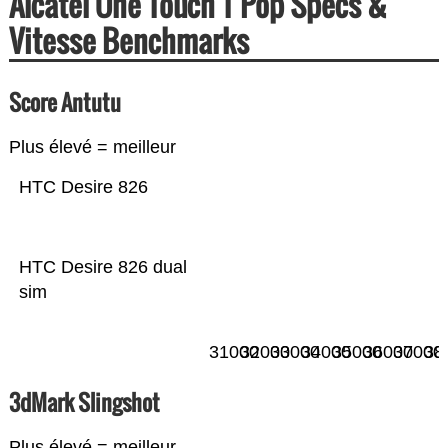
Alcatel One Touch T'Pop Specs &
Vitesse Benchmarks
Score Antutu
Plus élevé = meilleur
HTC Desire 826
HTC Desire 826 dual
sim
31000
32000
33000
34000
35000
36000
37000
38
3dMark Slingshot
Plus élevé = meilleur