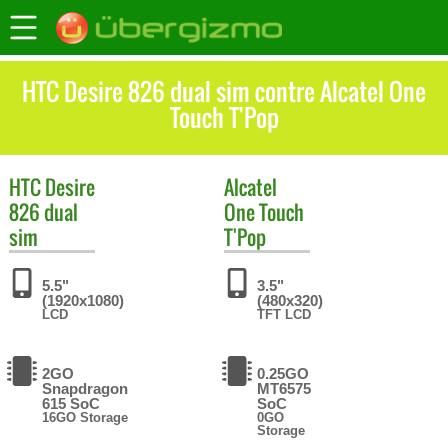
HTC Desire 826 dual sim contre Alcatel One
Touch T'Pop
HTC
Desire
Alcatel
826 dual
One Touch
sim
T'Pop
5.5"
3.5"
(1920x1080)
(480x320)
LCD
TFT LCD
2GO
0.25GO
Snapdragon
MT6575
615 SoC
SoC
16GO Storage
0GO
Storage