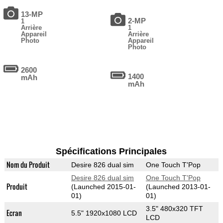
13-MP
2-MP
1
Arrière
1
Appareil
Arrière
Photo
Appareil
Photo
2600
1400
mAh
mAh
Spécifications Principales
Nom du Produit
Desire 826 dual sim
One Touch T'Pop
Desire 826 dual sim
One Touch T'Pop
Produit
(Launched 2015-01-
(Launched 2013-01-
01)
01)
3.5" 480x320 TFT
Ecran
5.5" 1920x1080 LCD
LCD