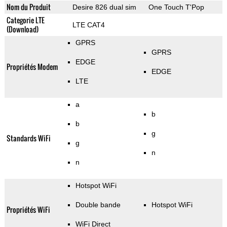
Nom du Produit
Desire 826 dual sim
One Touch T'Pop
Categorie LTE
LTE CAT4
(Download)
GPRS
GPRS
EDGE
Propriétés Modem
EDGE
LTE
a
b
b
g
Standards WiFi
g
n
n
Hotspot WiFi
Double bande
Hotspot WiFi
Propriétés WiFi
WiFi Direct