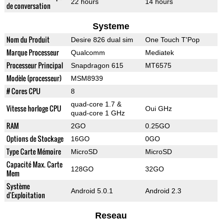
22 hours
14 hours
de conversation
Systeme
Nom du Produit
Desire 826 dual sim
One Touch T'Pop
Marque Processeur
Qualcomm
Mediatek
Processeur Principal
Snapdragon 615
MT6575
Modèle (processeur)
MSM8939
# Cores CPU
8
quad-core 1.7 &
Vitesse horloge CPU
Oui GHz
quad-core 1 GHz
RAM
2GO
0.25GO
Options de Stockage
16GO
0GO
Type Carte Mémoire
MicroSD
MicroSD
Capacité Max. Carte
128GO
32GO
Mem
Système
Android 5.0.1
Android 2.3
d'Exploitation
Reseau