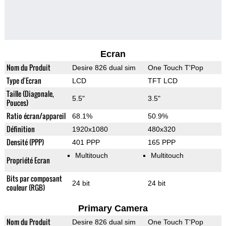
Ecran
Nom du Produit
Desire 826 dual sim
One Touch T'Pop
Type d'Ecran
LCD
TFT LCD
Taille (Diagonale,
5.5"
3.5"
Pouces)
Ratio écran/appareil
68.1%
50.9%
Définition
1920x1080
480x320
Densité (PPP)
401 PPP
165 PPP
Multitouch
Multitouch
Propriété Ecran
Bits par composant
24 bit
24 bit
couleur (RGB)
Primary Camera
Nom du Produit
Desire 826 dual sim
One Touch T'Pop