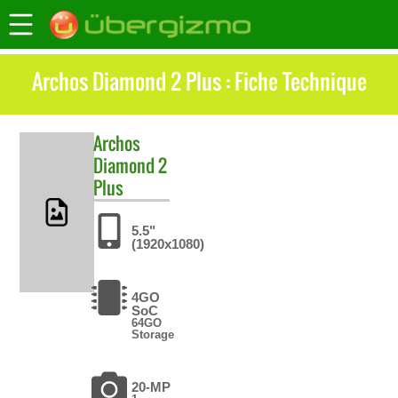
Archos Diamond 2 Plus : Fiche Technique
Archos
Diamond 2
Plus
5.5"
(1920x1080)
4GO
SoC
64GO
Storage
20-MP