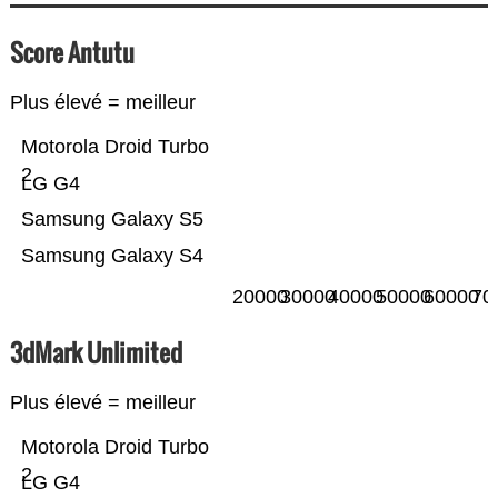
Score Antutu
Plus élevé = meilleur
Motorola Droid Turbo
2
LG G4
Samsung Galaxy S5
Samsung Galaxy S4
20000
30000
40000
50000
60000
70
3dMark Unlimited
Plus élevé = meilleur
Motorola Droid Turbo
2
LG G4