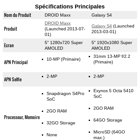
Spécifications Principales
Nom du Produit
DROID Maxx
Galaxy S4
DROID Maxx
Galaxy S4
(Launched
Produit
(Launched 2013-07-
2013-03-01)
01)
5" 1280x720 Super
5" 1920x1080 Super
Ecran
AMOLED
AMOLED
31mm 13-MP f/2.2
10-MP
(Primaire)
APN Principal
(Primaire)
2-MP
2-MP
APN Selfie
Exynos 5 Octa 5410
Snapdragon S4Pro
SoC
SoC
2GO RAM
2GO RAM
Processeur, Memoire
64GO Storage
32GO Storage
MicroSD (64GO
None
max.)