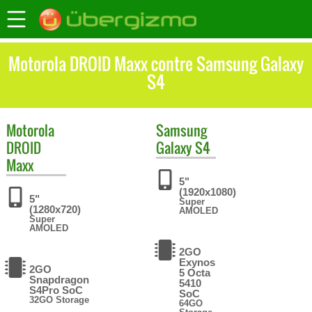
Motorola DROID Maxx contre Samsung Galaxy
S4
Motorola
Samsung
DROID
Galaxy S4
Maxx
5"
(1920x1080)
5"
Super
(1280x720)
AMOLED
Super
AMOLED
2GO
Exynos
2GO
5 Octa
Snapdragon
5410
S4Pro SoC
SoC
32GO Storage
64GO