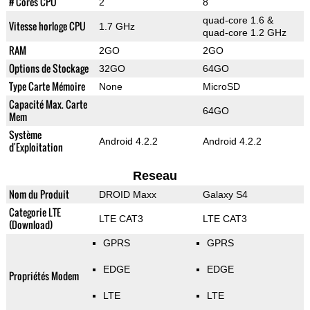
# Cores CPU
2
8
quad-core 1.6 &
Vitesse horloge CPU
1.7 GHz
quad-core 1.2 GHz
RAM
2GO
2GO
Options de Stockage
32GO
64GO
Type Carte Mémoire
None
MicroSD
Capacité Max. Carte
64GO
Mem
Système
Android 4.2.2
Android 4.2.2
d'Exploitation
Reseau
Nom du Produit
DROID Maxx
Galaxy S4
Categorie LTE
LTE CAT3
LTE CAT3
(Download)
GPRS
GPRS
EDGE
EDGE
Propriétés Modem
LTE
LTE