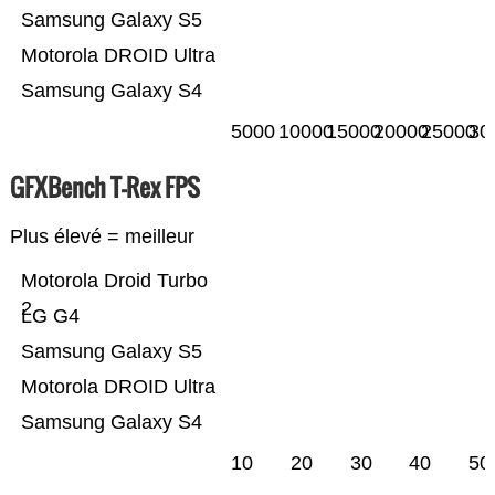
Samsung Galaxy S5
Motorola DROID Ultra
Samsung Galaxy S4
5000
10000
15000
20000
25000
30
GFXBench T-Rex FPS
Plus élevé = meilleur
Motorola Droid Turbo
2
LG G4
Samsung Galaxy S5
Motorola DROID Ultra
Samsung Galaxy S4
10
20
30
40
50