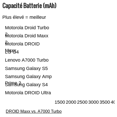
Capacité Batterie (mAh)
Plus élevé = meilleur
Motorola Droid Turbo
2
Motorola Droid Maxx
2
Motorola DROID
Maxx
LG G4
Lenovo A7000 Turbo
Samsung Galaxy S5
Samsung Galaxy Amp
Prime 2
Samsung Galaxy S4
Motorola DROID Ultra
1500
2000
2500
3000
3500
40
DROID Maxx vs. A7000 Turbo