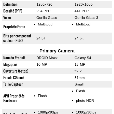
Définition
1280x720
1920x1080
Densité (PPP)
294 PPP
441 PPP
Verre
Gorilla Glass
Gorilla Glass 3
Multitouch
Multitouch
Propriété Ecran
Bits par composant
24 bit
24 bit
couleur (RGB)
Primary Camera
Nom du Produit
DROID Maxx
Galaxy S4
Mégapixel
10-MP
13-MP
Ouverture (f-stop)
f/2.2
Focale (35mm)
31mm
Taille Capteur
Small
Flash
APN Propriétés
Flash
Hardware
photo HDR
1080p/30fps
1080p/30fps