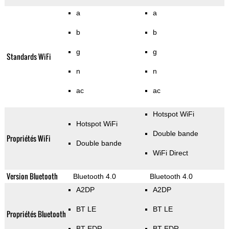
a
a
b
b
g
g
Standards WiFi
n
n
ac
ac
Hotspot WiFi
Hotspot WiFi
Double bande
Propriétés WiFi
Double bande
WiFi Direct
Version Bluetooth
Bluetooth 4.0
Bluetooth 4.0
A2DP
A2DP
BT LE
BT LE
Propriétés Bluetooth
BT EDR
BT EDR