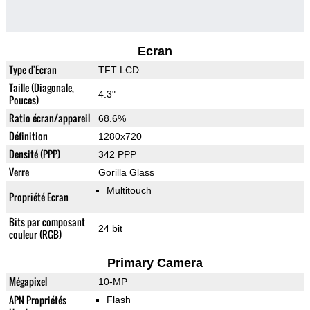
Ecran
Type d'Ecran
TFT LCD
Taille (Diagonale,
4.3"
Pouces)
Ratio écran/appareil
68.6%
Définition
1280x720
Densité (PPP)
342 PPP
Verre
Gorilla Glass
Multitouch
Propriété Ecran
Bits par composant
24 bit
couleur (RGB)
Primary Camera
Mégapixel
10-MP
APN Propriétés
Flash