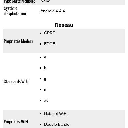
Type Carte Mémoire
None
Système
Android 4.4.4
d'Exploitation
Reseau
GPRS
Propriétés Modem
EDGE
a
b
g
Standards WiFi
n
ac
Hotspot WiFi
Propriétés WiFi
Double bande