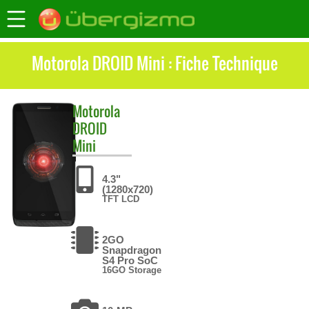
Motorola DROID Mini : Fiche Technique
Motorola
DROID
Mini
4.3"
(1280x720)
TFT LCD
2GO
Snapdragon
S4 Pro SoC
16GO Storage