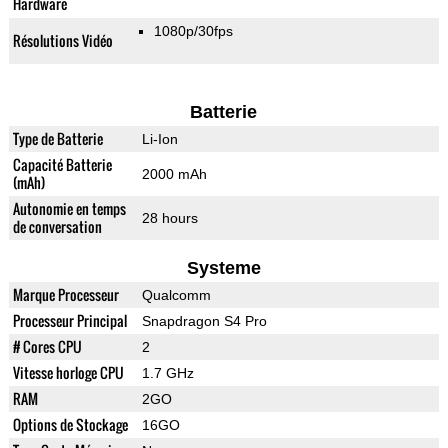
Hardware
1080p/30fps
Résolutions Vidéo
Batterie
Type de Batterie
Li-Ion
Capacité Batterie
2000 mAh
(mAh)
Autonomie en temps
28 hours
de conversation
Systeme
Marque Processeur
Qualcomm
Processeur Principal
Snapdragon S4 Pro
# Cores CPU
2
Vitesse horloge CPU
1.7 GHz
RAM
2GO
Options de Stockage
16GO