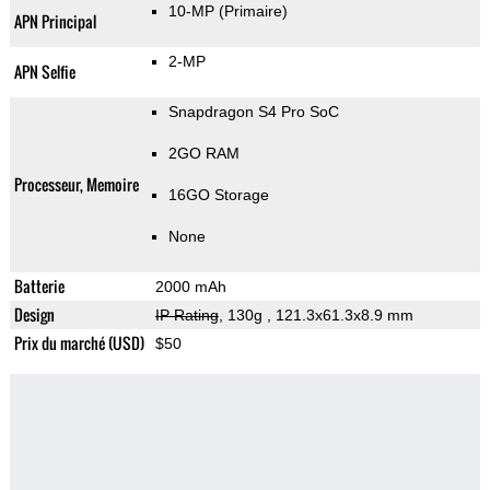
10-MP
(Primaire)
APN Principal
2-MP
APN Selfie
Snapdragon S4 Pro SoC
2GO RAM
Processeur, Memoire
16GO Storage
None
Batterie
2000 mAh
Design
IP Rating
, 130g
, 121.3x61.3x8.9 mm
Prix du marché (USD)
$50