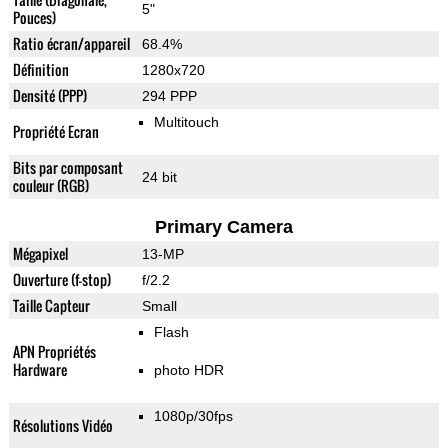
5"
Pouces)
Ratio écran/appareil
68.4%
Définition
1280x720
Densité (PPP)
294 PPP
Multitouch
Propriété Ecran
Bits par composant
24 bit
couleur (RGB)
Primary Camera
Mégapixel
13-MP
Ouverture (f-stop)
f/2.2
Taille Capteur
Small
Flash
APN Propriétés
Hardware
photo HDR
1080p/30fps
Résolutions Vidéo