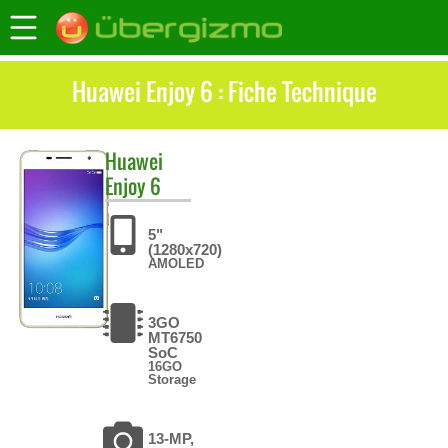
Huawei Enjoy 6 : Fiche Technique
Huawei
Enjoy 6
5"
(1280x720)
AMOLED
3GO
MT6750
SoC
16GO
Storage
13-MP,