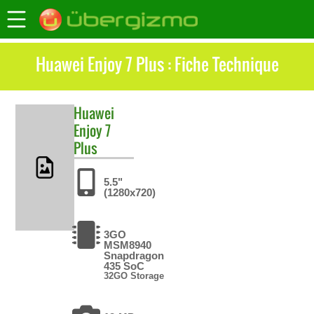
Huawei Enjoy 7 Plus : Fiche Technique
Huawei
Enjoy 7
Plus
5.5"
(1280x720)
3GO
MSM8940
Snapdragon
435 SoC
32GO Storage