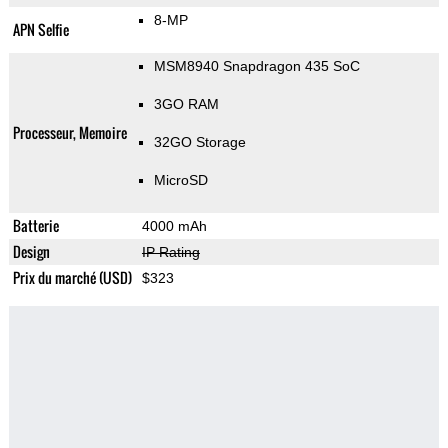
8-MP
APN Selfie
MSM8940 Snapdragon 435 SoC
3GO RAM
Processeur, Memoire
32GO Storage
MicroSD
Batterie
4000 mAh
Design
IP Rating
Prix du marché (USD)
$323