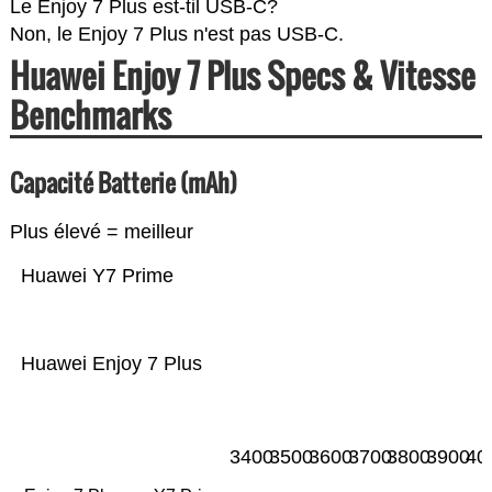
Le Enjoy 7 Plus est-til USB-C?
Non, le Enjoy 7 Plus n'est pas USB-C.
Huawei Enjoy 7 Plus Specs & Vitesse
Benchmarks
Capacité Batterie (mAh)
Plus élevé = meilleur
Huawei Y7 Prime
Huawei Enjoy 7 Plus
3400
3500
3600
3700
3800
3900
40