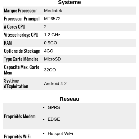
Systeme
Marque Processeur
Mediatek
Processeur Principal
MT6572
# Cores CPU
2
Vitesse horloge CPU
1.2 GHz
RAM
0.5GO
Options de Stockage
4GO
Type Carte Mémoire
MicroSD
Capacité Max. Carte
32GO
Mem
Système
Android 4.2
d'Exploitation
Reseau
GPRS
Propriétés Modem
EDGE
Hotspot WiFi
Propriétés WiFi