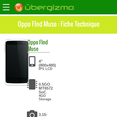
Oppo FInd Muse : Fiche Technique
Oppo
FInd
Muse
4"
(800x480)
IPS LCD
0.5GO
MT6572
SoC
4GO
Storage
3.15-