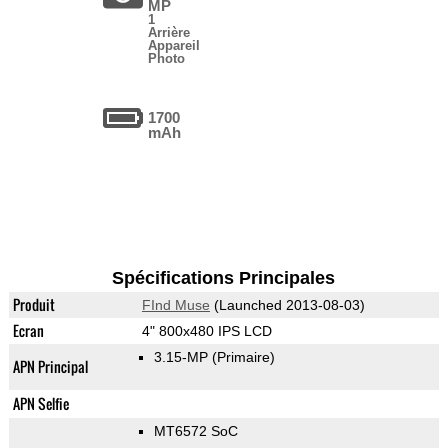
MP
1
Arrière
Appareil
Photo
1700
mAh
Spécifications Principales
Produit
FInd Muse
(Launched 2013-08-03)
Ecran
4" 800x480 IPS LCD
3.15-MP
(Primaire)
APN Principal
APN Selfie
MT6572 SoC