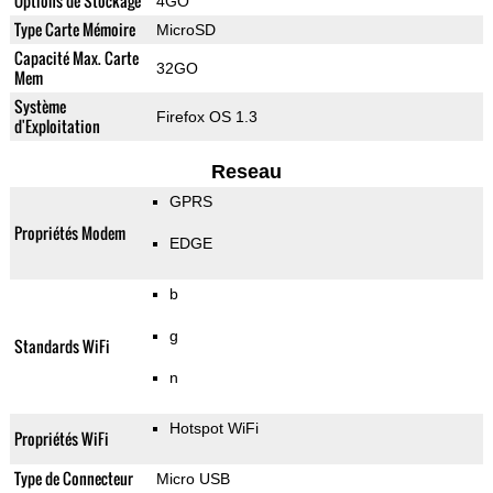
Options de Stockage
4GO
Type Carte Mémoire
MicroSD
Capacité Max. Carte
32GO
Mem
Système
Firefox OS 1.3
d'Exploitation
Reseau
GPRS
Propriétés Modem
EDGE
b
g
Standards WiFi
n
Hotspot WiFi
Propriétés WiFi
Type de Connecteur
Micro USB