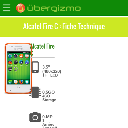
Alcatel Fire C : Fiche Technique
Alcatel
Fire
C
3.5"
(480x320)
TFT LCD
0.5GO
4GO
Storage
0-MP
1
Arrière