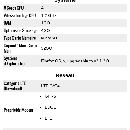
Systeme
# Cores CPU
4
Vitesse horloge CPU
1.2 GHz
RAM
1GO
Options de Stockage
4GO
Type Carte Mémoire
MicroSD
Capacité Max. Carte
32GO
Mem
Système
Firefox OS, v, upgradable to v2.1 2.0
d'Exploitation
Reseau
Categorie LTE
LTE CAT4
(Download)
GPRS
EDGE
Propriétés Modem
LTE