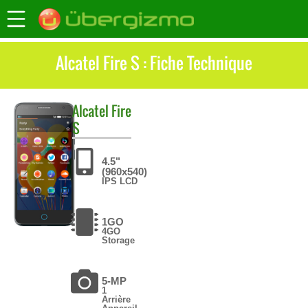
Alcatel Fire S : Fiche Technique
Alcatel
Fire
S
4.5"
(960x540)
IPS LCD
1GO
4GO
Storage
5-MP
1
Arrière