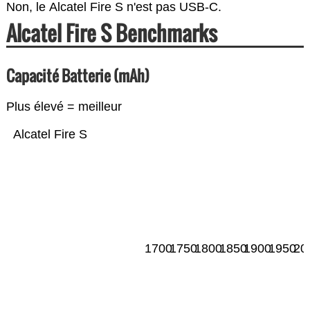
Non, le Alcatel Fire S n'est pas USB-C.
Alcatel Fire S Benchmarks
Capacité Batterie (mAh)
Plus élevé = meilleur
Alcatel Fire S
1700
1750
1800
1850
1900
1950
20