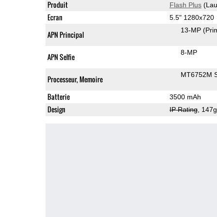
Produit
Flash Plus
(Lau
Ecran
5.5" 1280x720
13-MP
(Pri
APN Principal
8-MP
APN Selfie
MT6752M 
Processeur, Memoire
Batterie
3500 mAh
Design
IP Rating
, 147