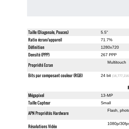
Taille (Diagonale, Pouces)
5.5"
Ratio écran/appareil
71.7%
Définition
1280x720
Densité (PPP)
267 PPP
Multitouch
Propriété Ecran
Bits par composant couleur (RGB)
24 bit
(16,777,216
Mégapixel
13-MP
Taille Capteur
Small
Flash
phot
APN Propriétés Hardware
1080p/30fp
Résolutions Vidéo