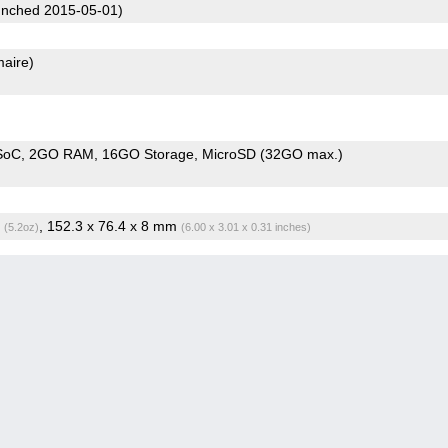
nched 2015-05-01)
maire)
SoC
2GO RAM
16GO Storage
MicroSD (32GO max.)
g
, 152.3 x 76.4 x 8 mm
(5.2oz)
(6.00 x 3.01 x 0.31 inches)