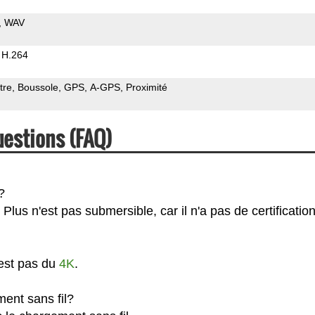
WAV
H.264
tre
Boussole
GPS
A-GPS
Proximité
uestions (FAQ)
?
lus n'est pas submersible, car il n'a pas de certification
'est pas du
4K
.
ment sans fil?