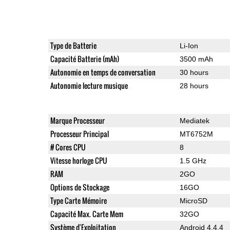
Type de Batterie
Li-Ion
Capacité Batterie (mAh)
3500 mAh
Autonomie en temps de conversation
30 hours
Autonomie lecture musique
28 hours
Marque Processeur
Mediatek
Processeur Principal
MT6752M
# Cores CPU
8
Vitesse horloge CPU
1.5 GHz
RAM
2GO
Options de Stockage
16GO
Type Carte Mémoire
MicroSD
Capacité Max. Carte Mem
32GO
Système d'Exploitation
Android 4.4.4