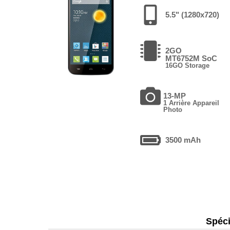
5.5" (1280x720)
2GO
MT6752M SoC
16GO Storage
13-MP
1 Arrière Appareil
Photo
3500 mAh
Spéci