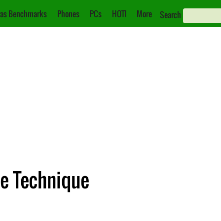
as Benchmarks
Phones
PCs
HOT!
More
Search
che Technique