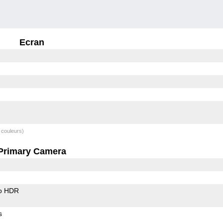
Ecran
 couleurs)
Primary Camera
o HDR
s