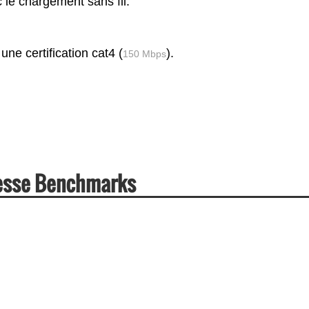
 le chargement sans fil.
ne certification cat4 (
).
150 Mbps
itesse Benchmarks