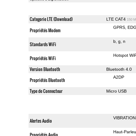
Categorie LTE (Download)
LTE CAT4
150 M
GPRS
ED
Propriétés Modem
b
g
n
Standards WiFi
Hotspot WiF
Propriétés WiFi
Version Bluetooth
Bluetooth 4.0
A2DP
Propriétés Bluetooth
Type de Connecteur
Micro USB
VIBRATION
Alertes Audio
Haut-Parleu
Propriétés Audio