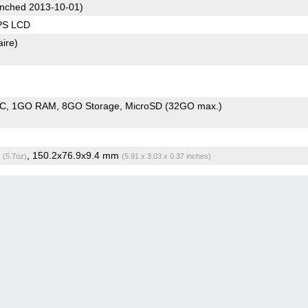
nched 2013-10-01)
IPS LCD
aire)
oC
1GO RAM
8GO Storage
MicroSD (32GO max.)
g
, 150.2x76.9x9.4 mm
(5.7oz)
(5.91 x 3.03 x 0.37 inches)