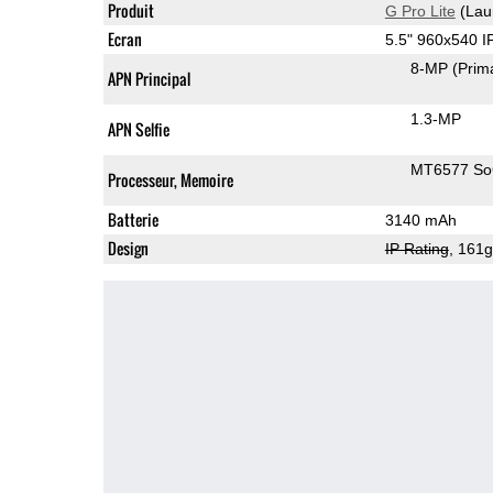
Produit
G Pro Lite
(Lau
Ecran
5.5" 960x540 
8-MP
(Prim
APN Principal
1.3-MP
APN Selfie
MT6577 S
Processeur, Memoire
Batterie
3140 mAh
Design
IP Rating
, 161