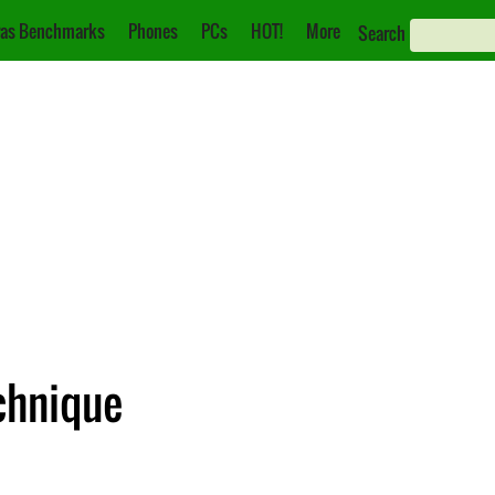
as Benchmarks
Phones
PCs
HOT!
More
Search
echnique