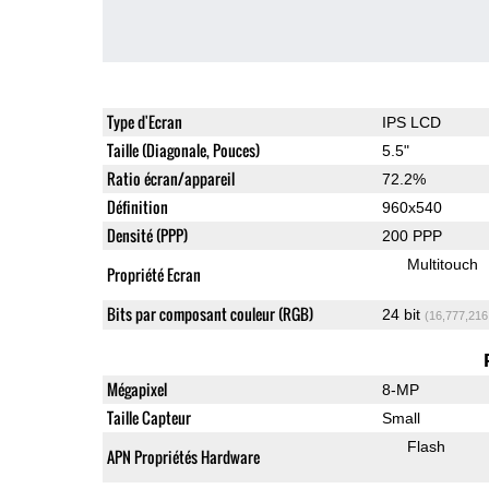
Type d'Ecran
IPS LCD
Taille (Diagonale, Pouces)
5.5"
Ratio écran/appareil
72.2%
Définition
960x540
Densité (PPP)
200 PPP
Multitouch
Propriété Ecran
Bits par composant couleur (RGB)
24 bit
(16,777,216
Mégapixel
8-MP
Taille Capteur
Small
Flash
APN Propriétés Hardware