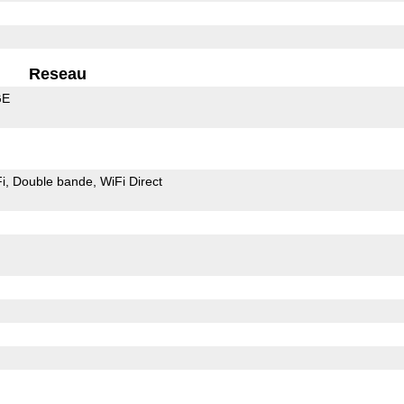
Reseau
GE
i
Double bande
WiFi Direct