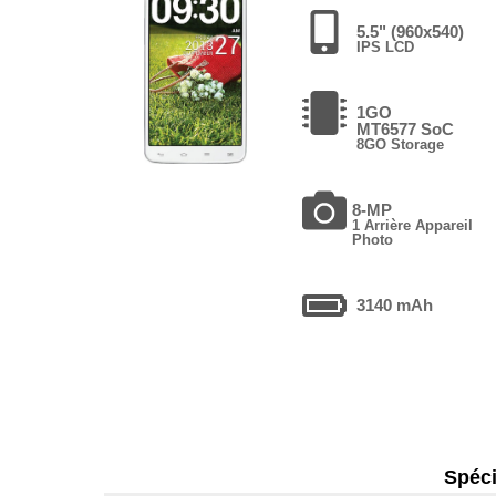
5.5" (960x540)
IPS LCD
1GO
MT6577 SoC
8GO Storage
8-MP
1 Arrière Appareil
Photo
3140 mAh
Spéci