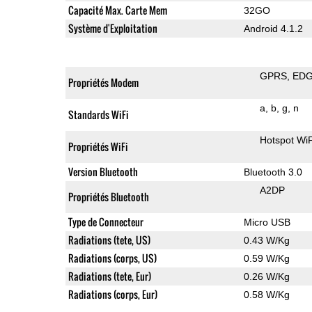
Capacité Max. Carte Mem
32GO
Système d'Exploitation
Android 4.1.2
GPRS
ED
Propriétés Modem
a
b
g
n
Standards WiFi
Hotspot WiF
Propriétés WiFi
Version Bluetooth
Bluetooth 3.0
A2DP
Propriétés Bluetooth
Type de Connecteur
Micro USB
Radiations (tete, US)
0.43 W/Kg
Radiations (corps, US)
0.59 W/Kg
Radiations (tete, Eur)
0.26 W/Kg
Radiations (corps, Eur)
0.58 W/Kg