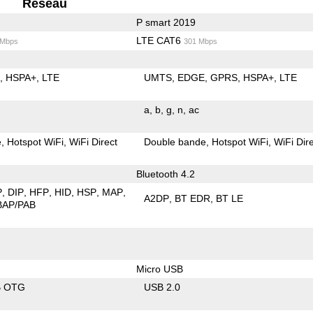
Reseau
P smart 2019
LTE CAT6
 Mbps
301 Mbps
E
HSPA+
LTE
UMTS
EDGE
GPRS
HSPA+
LTE
a
b
g
n
ac
e
Hotspot WiFi
WiFi Direct
Double bande
Hotspot WiFi
WiFi Dir
Bluetooth 4.2
P
DIP
HFP
HID
HSP
MAP
A2DP
BT EDR
BT LE
BAP/PAB
Micro USB
B OTG
USB 2.0