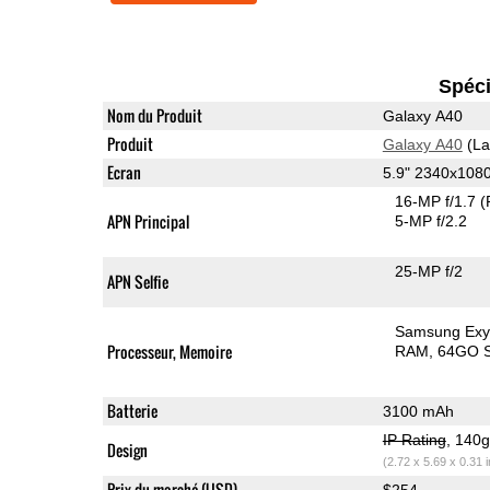
Spéci
Nom du Produit
Galaxy A40
Produit
Galaxy A40
(La
Ecran
5.9" 2340x10
16-MP f/1.7
(
APN Principal
5-MP f/2.2
25-MP f/2
APN Selfie
Samsung Exy
Processeur, Memoire
RAM
64GO S
Batterie
3100 mAh
IP Rating
, 140
Design
(2.72 x 5.69 x 0.31 
Prix du marché (USD)
$254