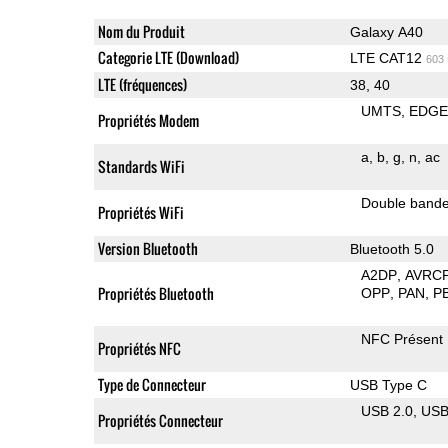
Nom du Produit
Galaxy A40
Categorie LTE (Download)
LTE CAT12
603
LTE (fréquences)
38, 40
UMTS
EDG
Propriétés Modem
a
b
g
n
ac
Standards WiFi
Double band
Propriétés WiFi
Version Bluetooth
Bluetooth 5.0
A2DP
AVRC
Propriétés Bluetooth
OPP
PAN
P
NFC Présent
Propriétés NFC
Type de Connecteur
USB Type C
USB 2.0
US
Propriétés Connecteur