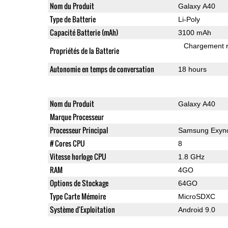
Nom du Produit
Galaxy A40
Type de Batterie
Li-Poly
Capacité Batterie (mAh)
3100 mAh
Chargement 
Propriétés de la Batterie
Autonomie en temps de conversation
18 hours
Nom du Produit
Galaxy A40
Marque Processeur
Processeur Principal
Samsung Exyno
# Cores CPU
8
Vitesse horloge CPU
1.8 GHz
RAM
4GO
Options de Stockage
64GO
Type Carte Mémoire
MicroSDXC
Système d'Exploitation
Android 9.0