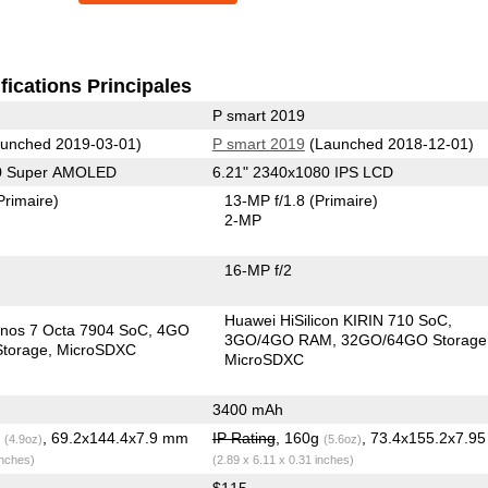
fications Principales
P smart 2019
unched 2019-03-01)
P smart 2019
(Launched 2018-12-01)
80 Super AMOLED
6.21" 2340x1080 IPS LCD
Primaire)
13-MP f/1.8
(Primaire)
2-MP
16-MP f/2
Huawei HiSilicon KIRIN 710 SoC
nos 7 Octa 7904 SoC
4GO
3GO/4GO RAM
32GO/64GO Storage
torage
MicroSDXC
MicroSDXC
3400 mAh
g
, 69.2x144.4x7.9 mm
IP Rating
, 160g
, 73.4x155.2x7.9
(4.9oz)
(5.6oz)
inches)
(2.89 x 6.11 x 0.31 inches)
$115