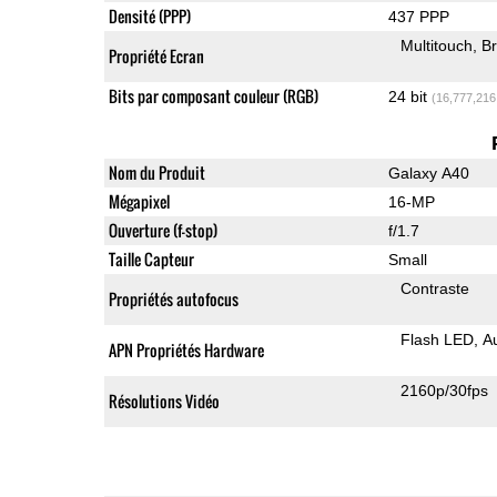
Densité (PPP)
437 PPP
Multitouch
Br
Propriété Ecran
Bits par composant couleur (RGB)
24 bit
(16,777,216
Nom du Produit
Galaxy A40
Mégapixel
16-MP
Ouverture (f-stop)
f/1.7
Taille Capteur
Small
Contraste
Propriétés autofocus
Flash LED
A
APN Propriétés Hardware
2160p/30fps
Résolutions Vidéo