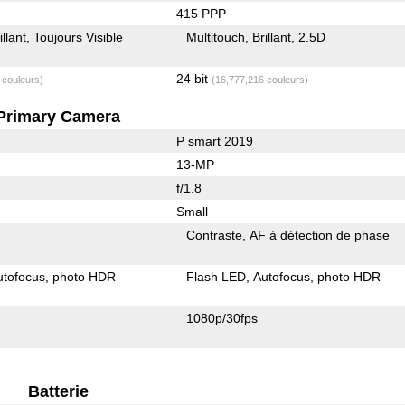
415 PPP
illant
Toujours Visible
Multitouch
Brillant
2.5D
24 bit
 couleurs)
(16,777,216 couleurs)
Primary Camera
P smart 2019
13-MP
f/1.8
Small
Contraste
AF à détection de phase
utofocus
photo HDR
Flash LED
Autofocus
photo HDR
1080p/30fps
Batterie