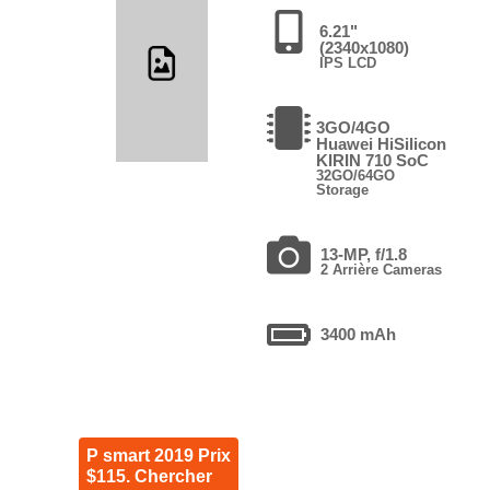
6.21"
(2340x1080)
IPS LCD
3GO/4GO
Huawei HiSilicon
KIRIN 710 SoC
32GO/64GO
Storage
13-MP, f/1.8
2 Arrière Cameras
3400 mAh
P smart 2019 Prix
$115. Chercher