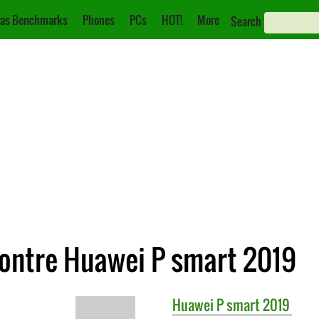
as Benchmarks
Phones
PCs
HOT!
More
Search
ontre Huawei P smart 2019
Huawei
P smart 2019