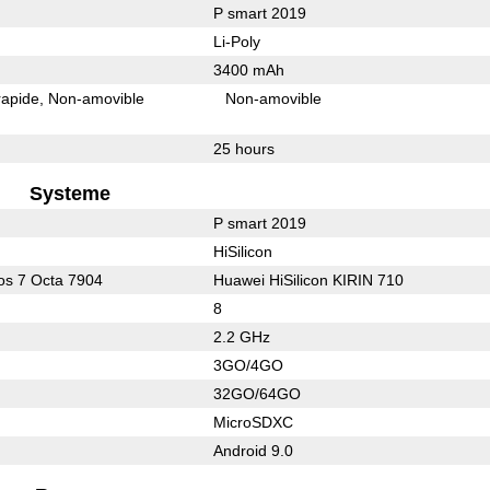
P smart 2019
Li-Poly
3400 mAh
rapide
Non-amovible
Non-amovible
25 hours
Systeme
P smart 2019
HiSilicon
s 7 Octa 7904
Huawei HiSilicon KIRIN 710
8
2.2 GHz
3GO/4GO
32GO/64GO
MicroSDXC
Android 9.0