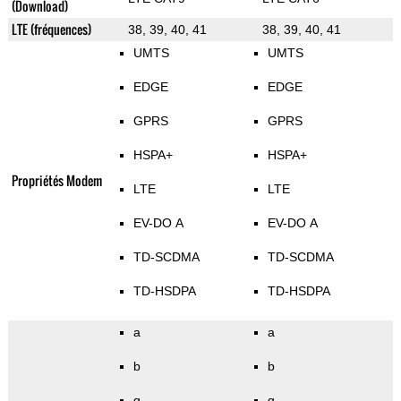
(Download)
LTE (fréquences)
38, 39, 40, 41
38, 39, 40, 41
UMTS
UMTS
EDGE
EDGE
GPRS
GPRS
HSPA+
HSPA+
Propriétés Modem
LTE
LTE
EV-DO A
EV-DO A
TD-SCDMA
TD-SCDMA
TD-HSDPA
TD-HSDPA
a
a
b
b
g
g