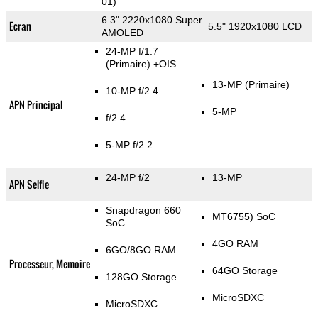
01)
6.3" 2220x1080 Super
Ecran
5.5" 1920x1080 LCD
AMOLED
24-MP f/1.7
(Primaire)
+OIS
13-MP
(Primaire)
10-MP f/2.4
APN Principal
5-MP
f/2.4
5-MP f/2.2
24-MP f/2
13-MP
APN Selfie
Snapdragon 660
MT6755) SoC
SoC
4GO RAM
6GO/8GO RAM
Processeur, Memoire
64GO Storage
128GO Storage
MicroSDXC
MicroSDXC