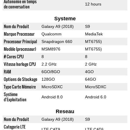
Autonomie en temps
12 hours
de conversation
Systeme
Nom du Produit
Galaxy A9 (2018)
S9
Marque Processeur
Qualcomm
MediaTek
Processeur Principal
Snapdragon 660
MT6755)
Modèle (processeur)
MSM8976
MT6755)
# Cores CPU
8
8
Vitesse horloge CPU
2.2 GHz
2 GHz
RAM
6GO/8GO
4GO
Options de Stockage
128GO
64GO
Type Carte Mémoire
MicroSDXC
MicroSDXC
Système
Android 8.0
Android 6.0
d'Exploitation
Reseau
Nom du Produit
Galaxy A9 (2018)
S9
Categorie LTE
LTE CAT9
LTE CAT6