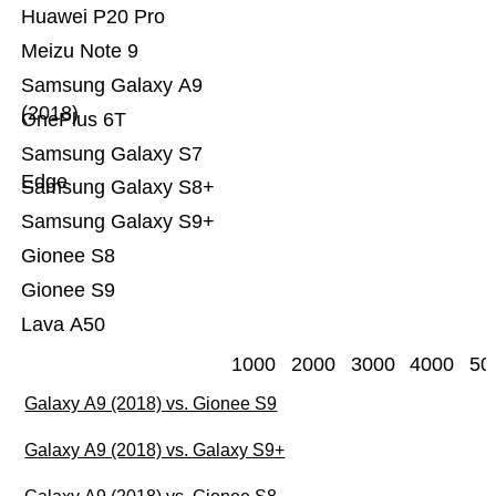
Huawei P20 Pro
Meizu Note 9
Samsung Galaxy A9
(2018)
OnePlus 6T
Samsung Galaxy S7
Edge
Samsung Galaxy S8+
Samsung Galaxy S9+
Gionee S8
Gionee S9
Lava A50
1000
2000
3000
4000
50
Galaxy A9 (2018) vs. Gionee S9
Galaxy A9 (2018) vs. Galaxy S9+