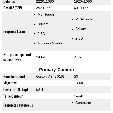
Définition
2220x1080
1920x1080
Densité (PPP)
392 PPP
401 PPP
Multitouch
Multitouch
Brillant
Brillant
Propriété Ecran
2.5D
2.5D
Toujours Visible
Bits par composant
24 bit
24 bit
couleur (RGB)
Primary Camera
Nom du Produit
Galaxy A9 (2018)
S9
Mégapixel
13-MP
Ouverture (f-stop)
f/2.4
Taille Capteur
Small
Contraste
Propriétés autofocus