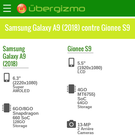
Samsung Galaxy A9 (2018) contre Gionee S9
Samsung
Gionee
S9
Galaxy A9
(2018)
5.5"
(1920x1080)
LCD
6.3"
(2220x1080)
Super
4GO
AMOLED
MT6755)
SoC
64GO
Storage
6GO/8GO
Snapdragon
660 SoC
128GO
13-MP
Storage
2 Arrière
Cameras