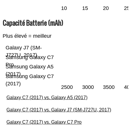
10
15
20
25
Capacité Batterie (mAh)
Plus élevé = meilleur
Galaxy J7 (SM-
J727U, 2017)
Samsung Galaxy C7
Pro
Samsung Galaxy A5
(2017)
Samsung Galaxy C7
(2017)
2500
3000
3500
40
Galaxy C7 (2017) vs. Galaxy A5 (2017)
Galaxy C7 (2017) vs. Galaxy J7 (SM-J727U, 2017)
Galaxy C7 (2017) vs. Galaxy C7 Pro