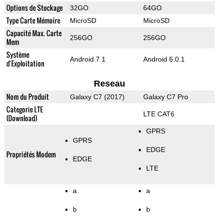
Options de Stockage
32GO
64GO
Type Carte Mémoire
MicroSD
MicroSD
Capacité Max. Carte
256GO
256GO
Mem
Système
Android 7.1
Android 6.0.1
d'Exploitation
Reseau
Nom du Produit
Galaxy C7 (2017)
Galaxy C7 Pro
Categorie LTE
LTE CAT6
(Download)
GPRS
GPRS
EDGE
Propriétés Modem
EDGE
LTE
a
a
b
b