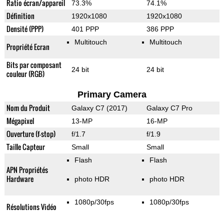
Ratio écran/appareil
73.3%
74.1%
Définition
1920x1080
1920x1080
Densité (PPP)
401 PPP
386 PPP
Multitouch
Multitouch
Propriété Ecran
Bits par composant
24 bit
24 bit
couleur (RGB)
Primary Camera
Nom du Produit
Galaxy C7 (2017)
Galaxy C7 Pro
Mégapixel
13-MP
16-MP
Ouverture (f-stop)
f/1.7
f/1.9
Taille Capteur
Small
Small
Flash
Flash
APN Propriétés
Hardware
photo HDR
photo HDR
1080p/30fps
1080p/30fps
Résolutions Vidéo