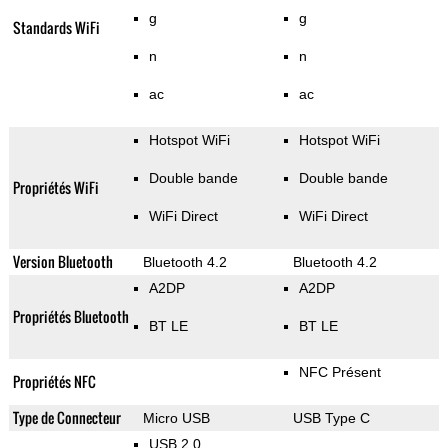
g
g
Standards WiFi
n
n
ac
ac
Hotspot WiFi
Hotspot WiFi
Double bande
Double bande
Propriétés WiFi
WiFi Direct
WiFi Direct
Version Bluetooth
Bluetooth 4.2
Bluetooth 4.2
A2DP
A2DP
Propriétés Bluetooth
BT LE
BT LE
NFC Présent
Propriétés NFC
Type de Connecteur
Micro USB
USB Type C
USB 2.0