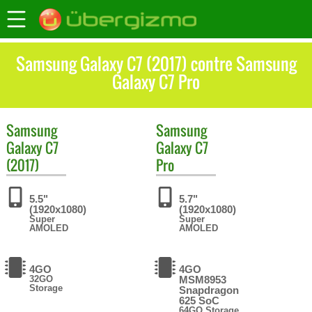
Samsung Galaxy C7 (2017) contre Samsung
Galaxy C7 Pro
Samsung
Samsung
Galaxy C7
Galaxy C7
(2017)
Pro
5.5"
5.7"
(1920x1080)
(1920x1080)
Super
Super
AMOLED
AMOLED
4GO
4GO
32GO
MSM8953
Storage
Snapdragon
625 SoC
64GO Storage