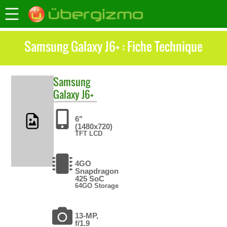
Samsung Galaxy J6+ : Fiche Technique
Samsung
Galaxy J6+
6"
(1480x720)
TFT LCD
4GO
Snapdragon
425 SoC
64GO Storage
13-MP,
f/1.9