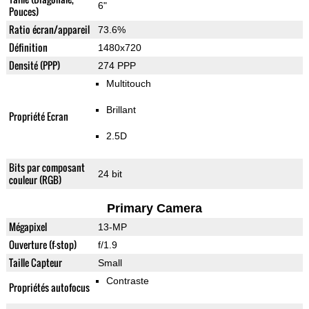
6"
Pouces)
Ratio écran/appareil
73.6%
Définition
1480x720
Densité (PPP)
274 PPP
Multitouch
Brillant
Propriété Ecran
2.5D
Bits par composant
24 bit
couleur (RGB)
Primary Camera
Mégapixel
13-MP
Ouverture (f-stop)
f/1.9
Taille Capteur
Small
Contraste
Propriétés autofocus