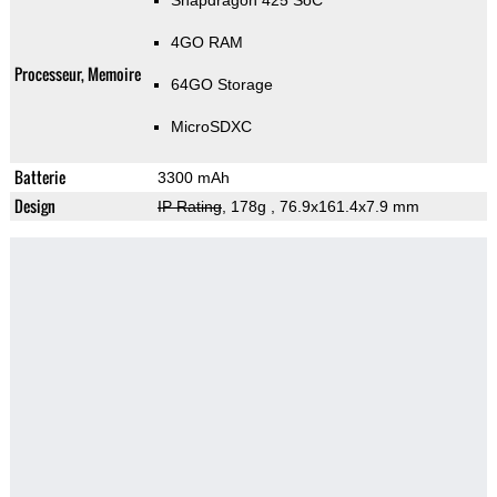
Snapdragon 425 SoC
4GO RAM
Processeur, Memoire
64GO Storage
MicroSDXC
Batterie
3300 mAh
Design
IP Rating
, 178g
, 76.9x161.4x7.9 mm