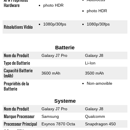
Hardware
photo HDR
photo HDR
1080p/30fps
1080p/30fps
Résolutions Vidéo
Batterie
Nom du Produit
Galaxy J7 Pro
Galaxy J8
Type de Batterie
Li-Ion
Capacité Batterie
3600 mAh
3500 mAh
(mAh)
Propriétés de la
Non-amovible
Batterie
Systeme
Nom du Produit
Galaxy J7 Pro
Galaxy J8
Marque Processeur
Samsung
Qualcomm
Processeur Principal
Exynos 7870 Octa
Snapdragon 450