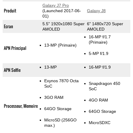
Galaxy J7 Pro
Produit
(Launched 2017-06-
Galaxy J8
01)
5.5" 1920x1080 Super
6" 1480x720 Super
Ecran
AMOLED
AMOLED
16-MP f/1.7
(Primaire)
13-MP
(Primaire)
APN Principal
5-MP f/1.9
13-MP
16-MP f/1.9
APN Selfie
Exynos 7870 Octa
Snapdragon 450
SoC
SoC
3GO RAM
4GO RAM
Processeur, Memoire
64GO Storage
64GO Storage
MicroSD (256GO
MicroSDXC
max.)