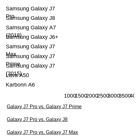
Samsung Galaxy J7
Pro
Samsung Galaxy J8
Samsung Galaxy A7
(2018)
Samsung Galaxy J6+
Samsung Galaxy J7
Max
Samsung Galaxy J7
Prime
Samsung Galaxy J7
(2015)
Lava A50
Karbonn A6
1000
1500
2000
2500
3000
3500
40
Galaxy J7 Pro vs. Galaxy J7 Prime
Galaxy J7 Pro vs. Galaxy J8
Galaxy J7 Pro vs. Galaxy J7 Max