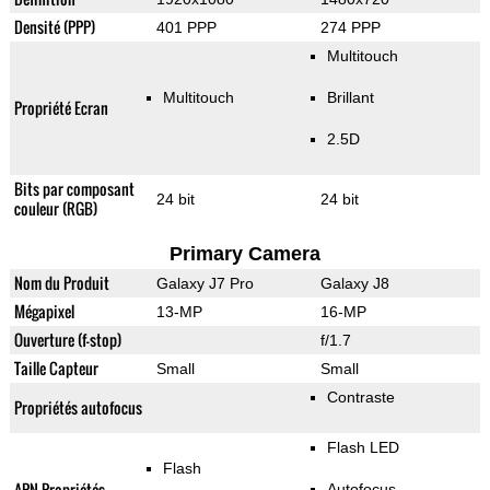
Densité (PPP)
401 PPP
274 PPP
Multitouch
Multitouch
Brillant
Propriété Ecran
2.5D
Bits par composant
24 bit
24 bit
couleur (RGB)
Primary Camera
Nom du Produit
Galaxy J7 Pro
Galaxy J8
Mégapixel
13-MP
16-MP
Ouverture (f-stop)
f/1.7
Taille Capteur
Small
Small
Contraste
Propriétés autofocus
Flash LED
Flash
APN Propriétés
Autofocus