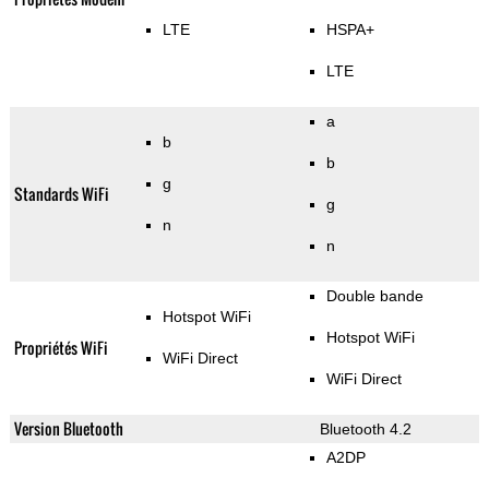
LTE
HSPA+
LTE
a
b
b
g
Standards WiFi
g
n
n
Double bande
Hotspot WiFi
Hotspot WiFi
Propriétés WiFi
WiFi Direct
WiFi Direct
Version Bluetooth
Bluetooth 4.2
A2DP