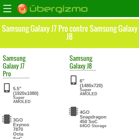
Samsung Galaxy J7 Pro contre Samsung Galaxy
J8
Samsung
Samsung
Galaxy J7
Galaxy J8
Pro
6"
(1480x720)
5.5"
Super
(1920x1080)
AMOLED
Super
AMOLED
4GO
Snapdragon
3GO
450 SoC
Exynos
64GO Storage
7870
Octa
SoC