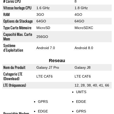
# Cores CPU
8
Vitesse horloge CPU
1.6 GHz
1.8 GHz
RAM
3GO
4GO
Options de Stockage
64GO
64GO
Type Carte Mémoire
MicroSD
MicroSDXC
Capacité Max. Carte
256GO
Mem
Système
Android 7.0
Android 8.0
d'Exploitation
Reseau
Nom du Produit
Galaxy J7 Pro
Galaxy J8
Categorie LTE
LTE CAT6
LTE CAT6
(Download)
LTE (fréquences)
12, 28, 38, 40, 41, 66
UMTS
GPRS
EDGE
EDGE
GPRS
Propriétés Modem