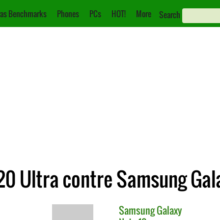
as Benchmarks
Phones
PCs
HOT!
More
Search
0 Ultra contre Samsung Gala
Samsung
Galaxy