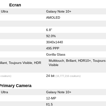
Ecran
 Ultra
Galaxy Note 10+
AMOLED
6.8"
92.0%
3040x1440
495 PPP
Gorilla Glass
Multitouch
Brillant
HDR10+
Toujours
illant
Toujours Visible
HDR
Visible
24 bit
 couleurs)
(16,777,216 couleurs)
Primary Camera
 Ultra
Galaxy Note 10+
12-MP
f/1.5