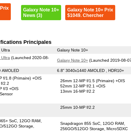
Prix
Galaxy Note 10+
Galaxy Note 10+ Prix
News (3)
$1049. Chercher
fications Principales
 Ultra
Galaxy Note 10+
 Ultra
(Launched 2020-08-
Galaxy Note 10+
(Launched 2019-08-0
40 AMOLED
6.8" 3040x1440 AMOLED , HDR10+
 f/1.8
(Primaire)
+OIS
26mm 12-MP f/1.5
(Primaire)
+OIS
f/2.2
52mm 12-MP f/2.1 +OIS
 f/3 +OIS
13mm 16-MP f/2.2
 Sensor
25mm 10-MP f/2.2
865+ SoC
12GO RAM
Snapdragon 855 SoC
12GO RAM
O/512GO Storage
256GO/512GO Storage
MicroSDXC