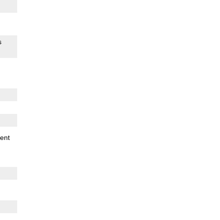
s
ent