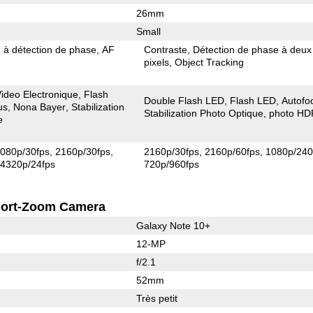
26mm
Small
 à détection de phase
AF
Contraste
Détection de phase à deux
pixels
Object Tracking
 Video Electronique
Flash
Double Flash LED
Flash LED
Autofo
us
Nona Bayer
Stabilization
Stabilization Photo Optique
photo HD
e
080p/30fps
2160p/30fps
2160p/30fps
2160p/60fps
1080p/240
4320p/24fps
720p/960fps
ort-Zoom Camera
Galaxy Note 10+
12-MP
f/2.1
52mm
Très petit