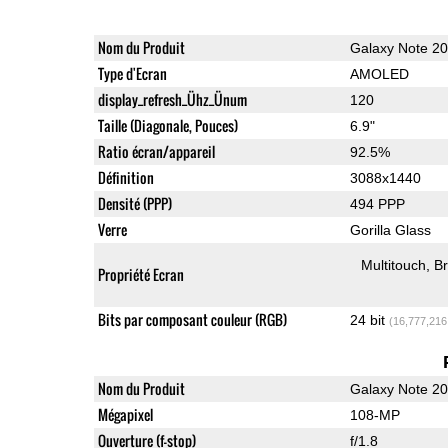
Nom du Produit
Galaxy Note 20
Type d'Ecran
AMOLED
display_refresh_Ühz_Ünum
120
Taille (Diagonale, Pouces)
6.9"
Ratio écran/appareil
92.5%
Définition
3088x1440
Densité (PPP)
494 PPP
Verre
Gorilla Glass
Multitouch
Br
Propriété Ecran
Bits par composant couleur (RGB)
24 bit
(16,777,216
Nom du Produit
Galaxy Note 20
Mégapixel
108-MP
Ouverture (f-stop)
f/1.8