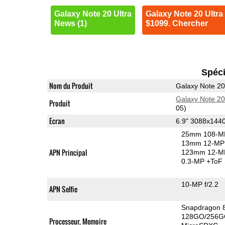
Galaxy Note 20 Ultra
Galaxy Note 20 Ultra 
News (1)
$1099. Chercher
Spéci
Nom du Produit
Galaxy Note 20
Galaxy Note 20
Produit
05)
Ecran
6.9" 3088x14
25mm 108-MP
13mm 12-MP 
APN Principal
123mm 12-MP
0.3-MP
+ToF
10-MP f/2.2
APN Selfie
Snapdragon 
128GO/256G
Processeur, Memoire