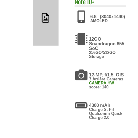
Note 10+
6.8" (3040x1440)
AMOLED
12GO
Snapdragon 855
SoC
O
256GO/512GO
Storage
12-MP, f/1.5, OIS
3 Arrière Cameras
CAMERA HW
score: 140
4300 mAh
Charge S. Fil
Qualcomm Quick
Charge 2.0