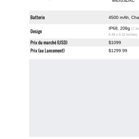
MicroSDXC
Batterie
4500 mAh, Char
IP68, 208g
(7.3o
Design
6.49 x 0.32 inches)
Prix du marché (USD)
$1099
Prix (au Lancement)
$1299.99