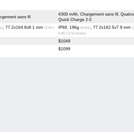
4300 mAh, Chargement sans fil, Qual
gement sans fil
Quick Charge 2.0
, 77.2x164.8x8.1 mm
IP68, 196g
, 77.2x162.5x7.9 mm
z)
(3.04 x
(6.9oz)
(
6.40 x 0.31 inches)
$1049
$1099