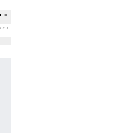
comm
3.04 x