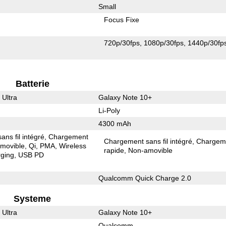
Small
Focus Fixe
720p/30fps
1080p/30fps
1440p/30fp
Batterie
 Ultra
Galaxy Note 10+
Li-Poly
4300 mAh
ns fil intégré
Chargement
Chargement sans fil intégré
Chargem
movible
Qi
PMA
Wireless
rapide
Non-amovible
ging
USB PD
Qualcomm Quick Charge 2.0
Systeme
 Ultra
Galaxy Note 10+
Qualcomm