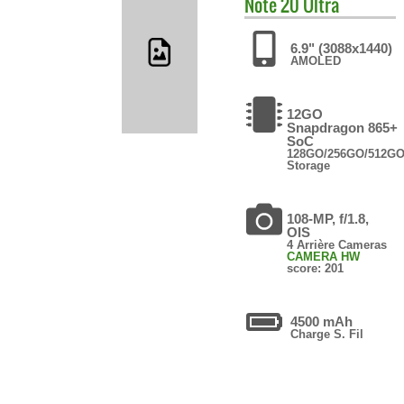
Note 20 Ultra
6.9" (3088x1440)
AMOLED
12GO
Snapdragon 865+
SoC
128GO/256GO/512G
Storage
108-MP, f/1.8,
OIS
4 Arrière Cameras
CAMERA HW
score: 201
4500 mAh
Charge S. Fil