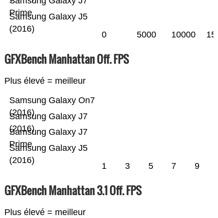
Samsung Galaxy J7
Prime
Samsung Galaxy J5
(2016)
0
5000
10000
15
GFXBench Manhattan Off. FPS
Plus élevé = meilleur
Samsung Galaxy On7
(2016)
Samsung Galaxy J7
(2016)
Samsung Galaxy J7
Prime
Samsung Galaxy J5
(2016)
1
3
5
7
9
GFXBench Manhattan 3.1 Off. FPS
Plus élevé = meilleur