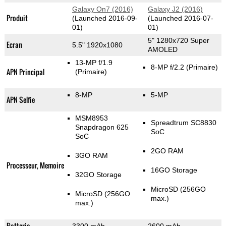
Galaxy On7 (2016)
Galaxy J2 (2016)
Produit
(Launched 2016-09-
(Launched 2016-07-
01)
01)
5" 1280x720 Super
Ecran
5.5" 1920x1080
AMOLED
13-MP f/1.9
8-MP f/2.2
(Primaire)
APN Principal
(Primaire)
8-MP
5-MP
APN Selfie
MSM8953
Spreadtrum SC8830
Snapdragon 625
SoC
SoC
2GO RAM
3GO RAM
Processeur, Memoire
16GO Storage
32GO Storage
MicroSD (256GO
MicroSD (256GO
max.)
max.)
Batterie