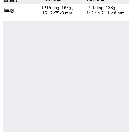
3300 mAh
2600 mAh
IP Rating
, 167g
,
IP Rating
, 138g
,
Design
151.7x75x8 mm
142.4 x 71.1 x 8 mm