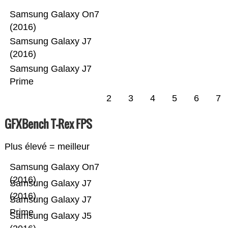
Samsung Galaxy On7
(2016)
Samsung Galaxy J7
(2016)
Samsung Galaxy J7
Prime
2
3
4
5
6
7
GFXBench T-Rex FPS
Plus élevé = meilleur
Samsung Galaxy On7
(2016)
Samsung Galaxy J7
(2016)
Samsung Galaxy J7
Prime
Samsung Galaxy J5