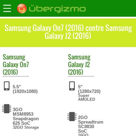
Samsung Galaxy On7 (2016) contre Samsung
Galaxy J2 (2016)
Samsung
Samsung
Galaxy On7
Galaxy J2
(2016)
(2016)
5.5"
5"
(1920x1080)
(1280x720)
Super
AMOLED
3GO
MSM8953
2GO
Snapdragon
Spreadtrum
625 SoC
SC8830
32GO Storage
SoC
16GO