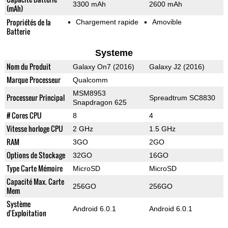
3300 mAh
2600 mAh
(mAh)
Propriétés de la
Chargement rapide
Amovible
Batterie
Systeme
Nom du Produit
Galaxy On7 (2016)
Galaxy J2 (2016)
Marque Processeur
Qualcomm
MSM8953
Processeur Principal
Spreadtrum SC8830
Snapdragon 625
# Cores CPU
8
4
Vitesse horloge CPU
2 GHz
1.5 GHz
RAM
3GO
2GO
Options de Stockage
32GO
16GO
Type Carte Mémoire
MicroSD
MicroSD
Capacité Max. Carte
256GO
256GO
Mem
Système
Android 6.0.1
Android 6.0.1
d'Exploitation