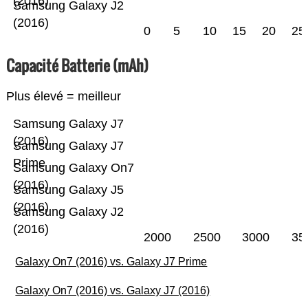
(2016)
Samsung Galaxy J2
(2016)
0
5
10
15
20
25
Capacité Batterie (mAh)
Plus élevé = meilleur
Samsung Galaxy J7
(2016)
Samsung Galaxy J7
Prime
Samsung Galaxy On7
(2016)
Samsung Galaxy J5
(2016)
Samsung Galaxy J2
(2016)
2000
2500
3000
35
Galaxy On7 (2016) vs. Galaxy J7 Prime
Galaxy On7 (2016) vs. Galaxy J7 (2016)