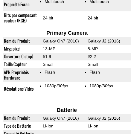
Multitouch
Multitouch
Propriété Ecran
Bits par composant
24 bit
24 bit
couleur (RGB)
Primary Camera
Nom du Produit
Galaxy On7 (2016)
Galaxy J2 (2016)
Mégapixel
13-MP
8-MP
Ouverture (f-stop)
f/1.9
f/2.2
Taille Capteur
Small
Small
APN Propriétés
Flash
Flash
Hardware
1080p/30fps
1080p/30fps
Résolutions Vidéo
Batterie
Nom du Produit
Galaxy On7 (2016)
Galaxy J2 (2016)
Type de Batterie
Li-Ion
Li-Ion
Capacité Batterie