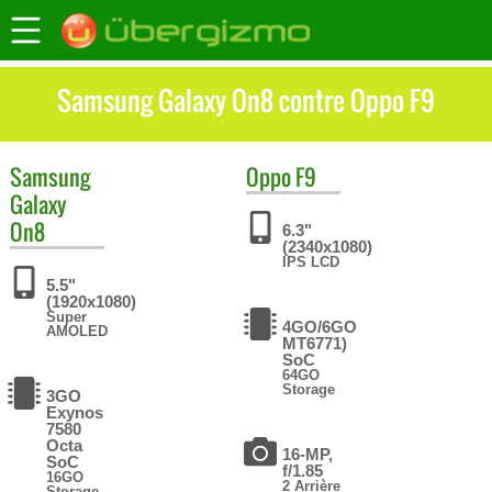
Samsung Galaxy On8 contre Oppo F9
Samsung
Oppo
F9
Galaxy
On8
6.3"
(2340x1080)
IPS LCD
5.5"
(1920x1080)
Super
4GO/6GO
AMOLED
MT6771)
SoC
64GO
Storage
3GO
Exynos
7580
Octa
16-MP,
SoC
f/1.85
16GO
2 Arrière
Storage