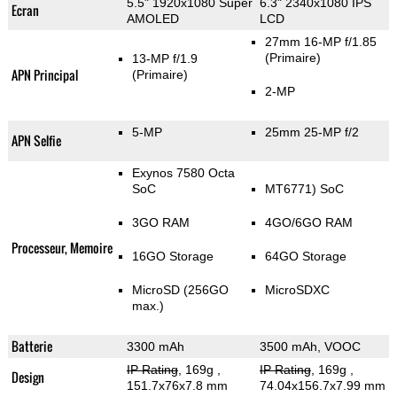
5.5" 1920x1080 Super
6.3" 2340x1080 IPS
Ecran
AMOLED
LCD
27mm 16-MP f/1.85
(Primaire)
13-MP f/1.9
APN Principal
(Primaire)
2-MP
5-MP
25mm 25-MP f/2
APN Selfie
Exynos 7580 Octa
SoC
MT6771) SoC
3GO RAM
4GO/6GO RAM
Processeur, Memoire
16GO Storage
64GO Storage
MicroSD (256GO
MicroSDXC
max.)
Batterie
3300 mAh
3500 mAh, VOOC
IP Rating
, 169g
,
IP Rating
, 169g
,
Design
151.7x76x7.8 mm
74.04x156.7x7.99 mm