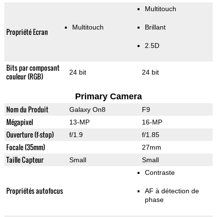
Multitouch
Multitouch
Brillant
Propriété Ecran
2.5D
Bits par composant
24 bit
24 bit
couleur (RGB)
Primary Camera
Nom du Produit
Galaxy On8
F9
Mégapixel
13-MP
16-MP
Ouverture (f-stop)
f/1.9
f/1.85
Focale (35mm)
27mm
Taille Capteur
Small
Small
Contraste
Propriétés autofocus
AF à détection de
phase