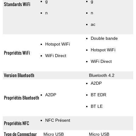
g
g
Standards WiFi
n
n
ac
Double bande
Hotspot WiFi
Hotspot WiFi
Propriétés WiFi
WiFi Direct
WiFi Direct
Version Bluetooth
Bluetooth 4.2
A2DP
A2DP
BT EDR
Propriétés Bluetooth
BT LE
NFC Présent
Propriétés NFC
Type de Connecteur
Micro USB
Micro USB