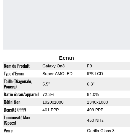
Ecran
Nom du Produit
Galaxy On8
F9
Type d'Ecran
Super AMOLED
IPS LCD
Taille (Diagonale,
5.5"
6.3"
Pouces)
Ratio écran/appareil
72.3%
84.0%
Définition
1920x1080
2340x1080
Densité (PPP)
401 PPP
409 PPP
Luminosité Max.
450 NITs
(Specs)
Verre
Gorilla Glass 3