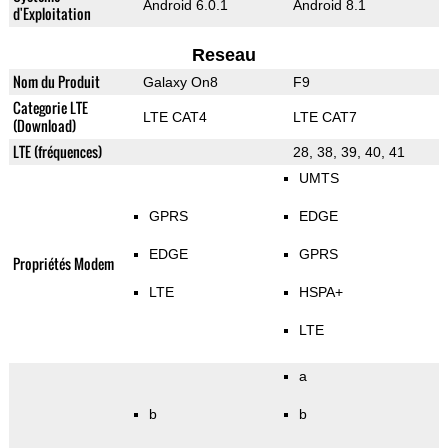
Android 6.0.1
Android 8.1
d'Exploitation
Reseau
Nom du Produit
Galaxy On8
F9
Categorie LTE
LTE CAT4
LTE CAT7
(Download)
LTE (fréquences)
28, 38, 39, 40, 41
UMTS
GPRS
EDGE
EDGE
GPRS
Propriétés Modem
LTE
HSPA+
LTE
a
b
b