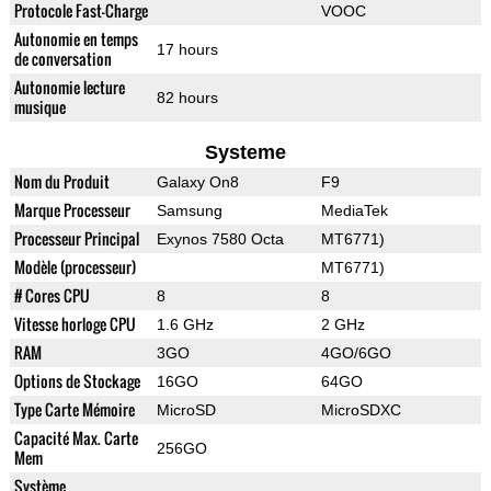
Protocole Fast-Charge
VOOC
Autonomie en temps
17 hours
de conversation
Autonomie lecture
82 hours
musique
Systeme
Nom du Produit
Galaxy On8
F9
Marque Processeur
Samsung
MediaTek
Processeur Principal
Exynos 7580 Octa
MT6771)
Modèle (processeur)
MT6771)
# Cores CPU
8
8
Vitesse horloge CPU
1.6 GHz
2 GHz
RAM
3GO
4GO/6GO
Options de Stockage
16GO
64GO
Type Carte Mémoire
MicroSD
MicroSDXC
Capacité Max. Carte
256GO
Mem
Système