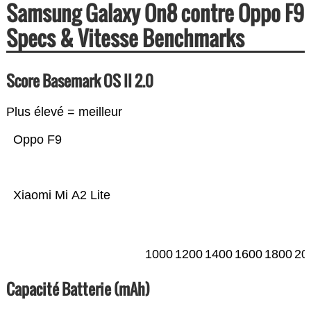
Samsung Galaxy On8 contre Oppo F9
Specs & Vitesse Benchmarks
Score Basemark OS II 2.0
Plus élevé = meilleur
Oppo F9
Xiaomi Mi A2 Lite
1000
1200
1400
1600
1800
20
Capacité Batterie (mAh)