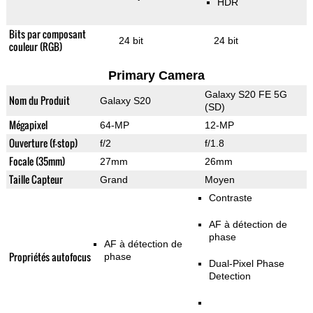
HDR
Bits par composant
24 bit
24 bit
couleur (RGB)
Primary Camera
Galaxy S20 FE 5G
Nom du Produit
Galaxy S20
(SD)
Mégapixel
64-MP
12-MP
Ouverture (f-stop)
f/2
f/1.8
Focale (35mm)
27mm
26mm
Taille Capteur
Grand
Moyen
Contraste
AF à détection de
phase
AF à détection de
Propriétés autofocus
phase
Dual-Pixel Phase
Detection