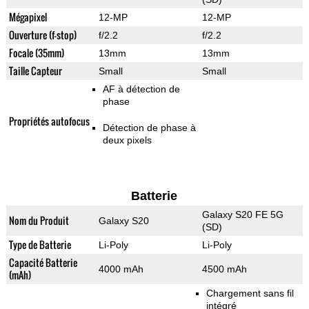
Mégapixel
12-MP
12-MP
Ouverture (f-stop)
f/2.2
f/2.2
Focale (35mm)
13mm
13mm
Taille Capteur
Small
Small
AF à détection de
phase
Propriétés autofocus
Détection de phase à
deux pixels
Batterie
Galaxy S20 FE 5G
Nom du Produit
Galaxy S20
(SD)
Type de Batterie
Li-Poly
Li-Poly
Capacité Batterie
4000 mAh
4500 mAh
(mAh)
Chargement sans fil
intégré