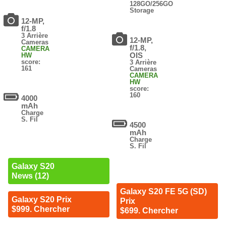
128GO/256GO
Storage
12-MP,
f/1.8
3 Arrière
12-MP,
Cameras
f/1.8,
CAMERA
OIS
HW
score:
3 Arrière
161
Cameras
CAMERA
HW
score:
160
4000
mAh
Charge
S. Fil
4500
mAh
Charge
S. Fil
Galaxy S20
News (12)
Galaxy S20 FE 5G (SD)
Galaxy S20 Prix
Prix
$999. Chercher
$699. Chercher