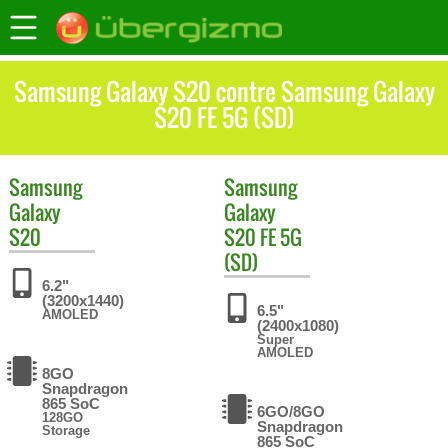
Samsung Galaxy S20 contre Samsung Galaxy
S20 FE 5G (SD)
Samsung
Samsung
Galaxy
Galaxy
S20
S20 FE 5G
(SD)
6.2"
(3200x1440)
6.5"
AMOLED
(2400x1080)
Super
AMOLED
8GO
Snapdragon
865 SoC
6GO/8GO
128GO
Snapdragon
Storage
865 SoC