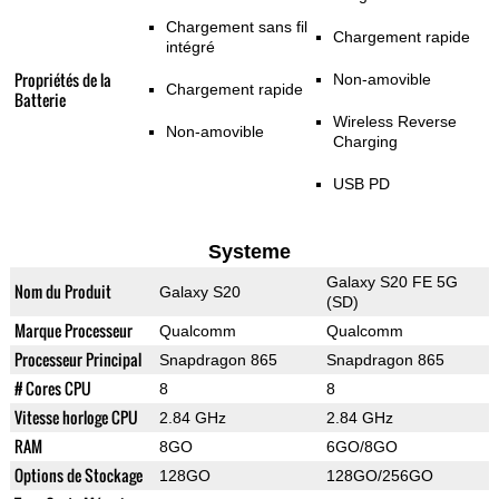
Chargement sans fil
Chargement rapide
intégré
Propriétés de la
Non-amovible
Chargement rapide
Batterie
Wireless Reverse
Non-amovible
Charging
USB PD
Systeme
Galaxy S20 FE 5G
Nom du Produit
Galaxy S20
(SD)
Marque Processeur
Qualcomm
Qualcomm
Processeur Principal
Snapdragon 865
Snapdragon 865
# Cores CPU
8
8
Vitesse horloge CPU
2.84 GHz
2.84 GHz
RAM
8GO
6GO/8GO
Options de Stockage
128GO
128GO/256GO