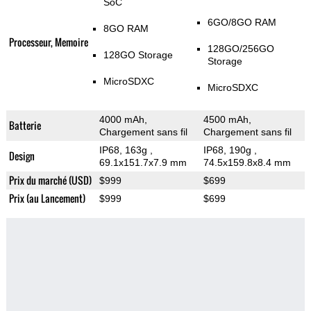
SoC
6GO/8GO RAM
8GO RAM
Processeur, Memoire
128GO/256GO
128GO Storage
Storage
MicroSDXC
MicroSDXC
4000 mAh,
4500 mAh,
Batterie
Chargement sans fil
Chargement sans fil
IP68, 163g
,
IP68, 190g
,
Design
69.1x151.7x7.9 mm
74.5x159.8x8.4 mm
Prix du marché (USD)
$999
$699
Prix (au Lancement)
$999
$699