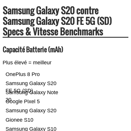
Samsung Galaxy S20 contre
Samsung Galaxy S20 FE 5G (SD)
Specs & Vitesse Benchmarks
Capacité Batterie (mAh)
Plus élevé = meilleur
OnePlus 8 Pro
Samsung Galaxy S20
FE 5G (SD)
Samsung Galaxy Note
20
Google Pixel 5
Samsung Galaxy S20
Gionee S10
Samsung Galaxy S10