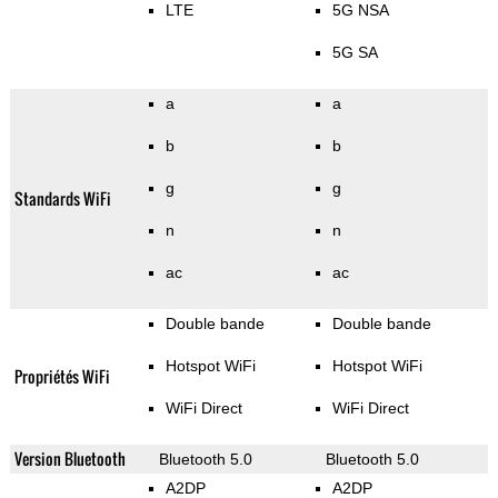
LTE
5G NSA
5G SA
a
a
b
b
g
g
Standards WiFi
n
n
ac
ac
Double bande
Double bande
Hotspot WiFi
Hotspot WiFi
Propriétés WiFi
WiFi Direct
WiFi Direct
Version Bluetooth
Bluetooth 5.0
Bluetooth 5.0
A2DP
A2DP