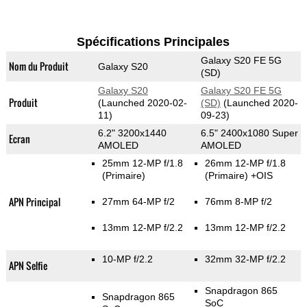
Spécifications Principales
Galaxy S20 FE 5G
Nom du Produit
Galaxy S20
(SD)
Galaxy S20
Galaxy S20 FE 5G
Produit
(Launched 2020-02-
(SD)
(Launched 2020-
11)
09-23)
6.2" 3200x1440
6.5" 2400x1080 Super
Ecran
AMOLED
AMOLED
25mm 12-MP f/1.8
26mm 12-MP f/1.8
(Primaire)
(Primaire)
+OIS
APN Principal
27mm 64-MP f/2
76mm 8-MP f/2
13mm 12-MP f/2.2
13mm 12-MP f/2.2
10-MP f/2.2
32mm 32-MP f/2.2
APN Selfie
Snapdragon 865
Snapdragon 865
SoC