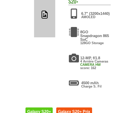
S20+
6.7" (3200x1440)
AMOLED
8GO
Snapdragon 865
SoC
128GO Storage
12-MP, f/1.8
4 Arrière Cameras
CAMERA HW
score: 162
4500 mAh
Charge S. Fil
Galaxy S20+
Galaxy S20+ Prix