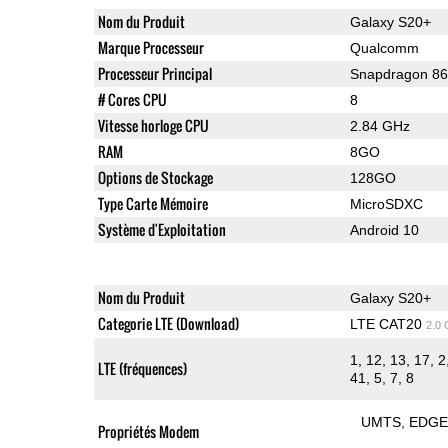
Nom du Produit
Galaxy S20+
Marque Processeur
Qualcomm
Processeur Principal
Snapdragon 8
# Cores CPU
8
Vitesse horloge CPU
2.84 GHz
RAM
8GO
Options de Stockage
128GO
Type Carte Mémoire
MicroSDXC
Système d'Exploitation
Android 10
Nom du Produit
Galaxy S20+
Categorie LTE (Download)
LTE CAT20
2.0
1, 12, 13, 17, 2
LTE (fréquences)
41, 5, 7, 8
UMTS
EDG
Propriétés Modem