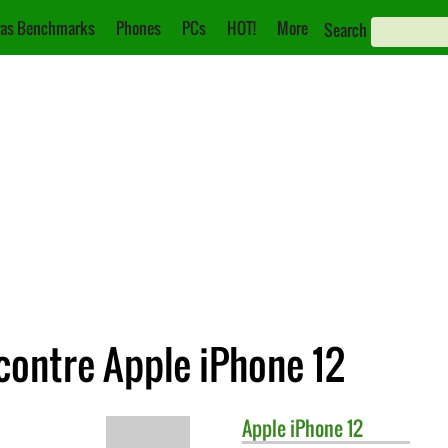
as Benchmarks
Phones
PCs
HOT!
More
Search
ontre Apple iPhone 12
Apple
iPhone 12