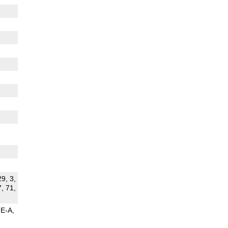
29, 3,
7, 71,
TE-A