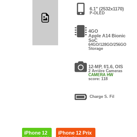
6.1" (2532x1170)
P-OLED
4GO
Apple A14 Bionic
SoC
64GO/128GO/256GO
Storage
12-MP, f/1.6, OIS
2 Arrière Cameras
CAMERA HW
score: 118
Charge S. Fil
iPhone 12
iPhone 12 Prix