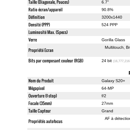
Taille (Diagonale, Pouces)
6.7"
Ratio écran/appareil
90.8%
Définition
3200x1440
Densité (PPP)
524 PPP
Luminosité Max. (Specs)
Verre
Gorilla Glass
Multitouch
Br
Propriété Ecran
Bits par composant couleur (RGB)
24 bit
(16,777,216
Nom du Produit
Galaxy S20+
Mégapixel
64-MP
Ouverture (f-stop)
f/2
Focale (35mm)
27mm
Taille Capteur
Grand
AF à détecti
Propriétés autofocus