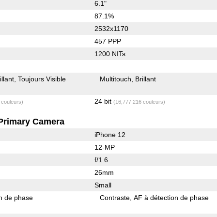
6.1"
87.1%
2532x1170
457 PPP
1200 NITs
illant
Toujours Visible
Multitouch
Brillant
24 bit
 couleurs)
(16,777,216 couleurs)
Primary Camera
iPhone 12
12-MP
f/1.6
26mm
Small
on de phase
Contraste
AF à détection de phase