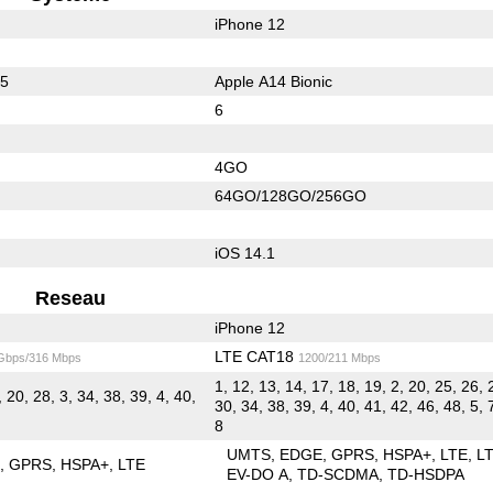
iPhone 12
65
Apple A14 Bionic
6
4GO
64GO/128GO/256GO
iOS 14.1
Reseau
iPhone 12
LTE CAT18
 Gbps/316 Mbps
1200/211 Mbps
1, 12, 13, 14, 17, 18, 19, 2, 20, 25, 26, 
, 20, 28, 3, 34, 38, 39, 4, 40,
30, 34, 38, 39, 4, 40, 41, 42, 46, 48, 5, 
8
UMTS
EDGE
GPRS
HSPA+
LTE
L
E
GPRS
HSPA+
LTE
EV-DO A
TD-SCDMA
TD-HSDPA