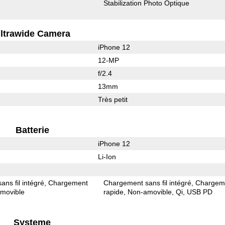
Stabilization Photo Optique
ltrawide Camera
iPhone 12
12-MP
f/2.4
13mm
Très petit
Batterie
iPhone 12
Li-Ion
ns fil intégré
Chargement
Chargement sans fil intégré
Chargem
movible
rapide
Non-amovible
Qi
USB PD
Systeme