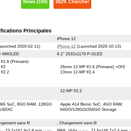
News (169)
$829. Chercher
fications Principales
iPhone 12
aunched 2020-02-11)
iPhone 12
(Launched 2020-10-13)
40 AMOLED
6.1" 2532x1170 P-OLED
f/1.8
(Primaire)
f/2
26mm 12-MP f/1.6
(Primaire)
+OIS
f/2.2
13mm 12-MP f/2.4
12-MP f/2.2
865 SoC
8GO RAM
128GO
Apple A14 Bionic SoC
4GO RAM
roSDXC
64GO/128GO/256GO Storage
gement sans fil
, Chargement sans fil
, 73.7x161.9x7.8 mm
IP68, 164g
, 71.5x146.7x7.4 mm
z)
(2.90 x
(5.8oz)
(