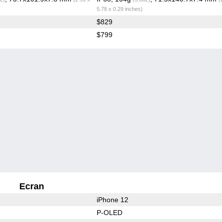
5.78 x 0.29 inches)
$829
$799
Ecran
iPhone 12
P-OLED