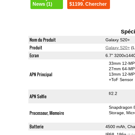
News (1)
$1199. Chercher
Spéci
Nom du Produit
Galaxy S20+
Produit
Galaxy S20+
(L
Ecran
6.7" 3200x14
33mm 12-MP 
27mm 64-MP 
APN Principal
13mm 12-MP 
+ToF Sensor
f/2.2
APN Selfie
Snapdragon 
Processeur, Memoire
Storage
Mic
Batterie
4500 mAh, Char
IP68, 186g
(6.6o