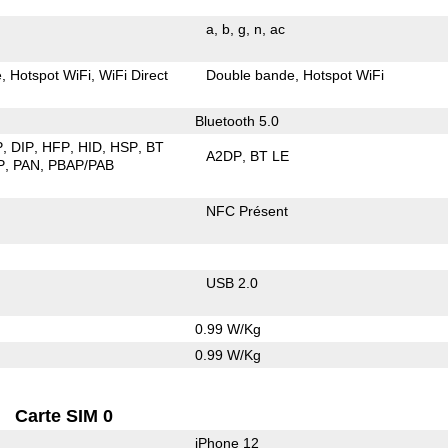
a
b
g
n
ac
e
Hotspot WiFi
WiFi Direct
Double bande
Hotspot WiFi
Bluetooth 5.0
P
DIP
HFP
HID
HSP
BT
A2DP
BT LE
P
PAN
PBAP/PAB
NFC Présent
USB 2.0
0.99 W/Kg
0.99 W/Kg
Carte SIM 0
iPhone 12