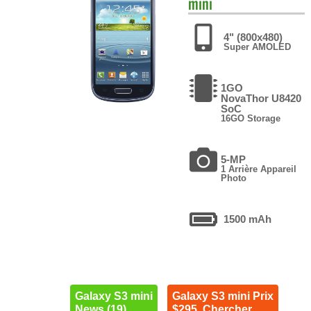
mini
4" (800x480)
Super AMOLED
1GO
NovaThor U8420
SoC
16GO Storage
5-MP
1 Arrière Appareil
Photo
1500 mAh
Galaxy S3 mini
Galaxy S3 mini Prix
News (19)
$295. Chercher