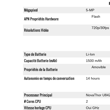
Mégapixel
5-MP
Flash
APN Propriétés Hardware
720p/30fps
Résolutions Vidéo
Type de Batterie
Li-Ion
Capacité Batterie (mAh)
1500 mAh
Amovible
Propriétés de la Batterie
Autonomie en temps de conversation
14 hours
Processeur Principal
NovaThor U84
# Cores CPU
2
Vitesse horloge CPU
Oui GHz