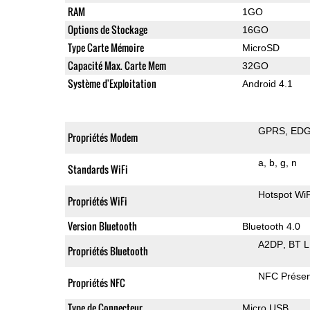
RAM
1GO
Options de Stockage
16GO
Type Carte Mémoire
MicroSD
Capacité Max. Carte Mem
32GO
Système d'Exploitation
Android 4.1
GPRS
ED
Propriétés Modem
a
b
g
n
Standards WiFi
Hotspot WiF
Propriétés WiFi
Version Bluetooth
Bluetooth 4.0
A2DP
BT 
Propriétés Bluetooth
NFC Présen
Propriétés NFC
Type de Connecteur
Micro USB