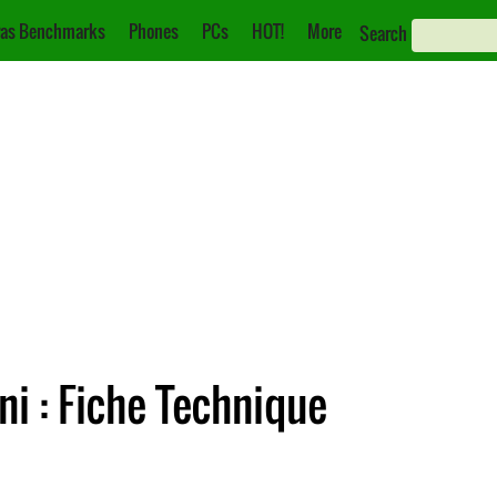
as Benchmarks
Phones
PCs
HOT!
More
Search
i : Fiche Technique