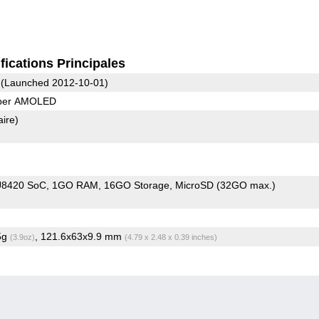
fications Principales
(Launched 2012-10-01)
uper AMOLED
aire)
U8420 SoC
1GO RAM
16GO Storage
MicroSD (32GO max.)
.5g
, 121.6x63x9.9 mm
(3.9oz)
(4.79 x 2.48 x 0.39 inches)