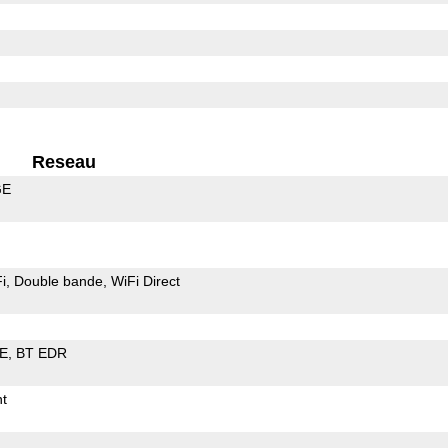
Reseau
GE
i
Double bande
WiFi Direct
LE
BT EDR
t