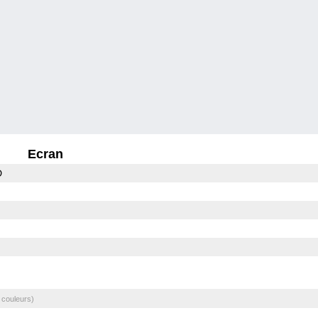
Ecran
D
 couleurs)