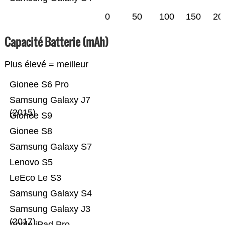
0
50
100
150
20
Capacité Batterie (mAh)
Plus élevé = meilleur
Gionee S6 Pro
Samsung Galaxy J7
(2015)
Gionee S9
Gionee S8
Samsung Galaxy S7
Lenovo S5
LeEco Le S3
Samsung Galaxy S4
Samsung Galaxy J3
(2017)
Apple iPad Pro