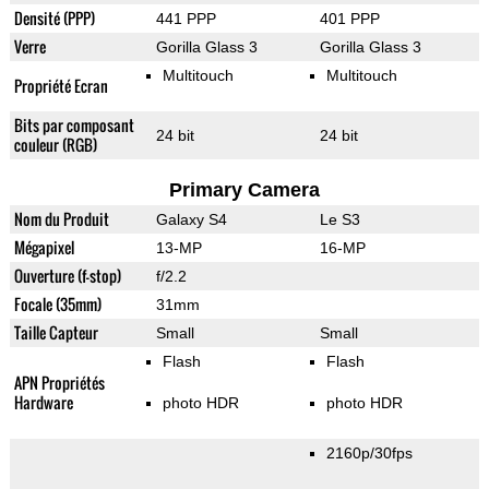
Densité (PPP)
441 PPP
401 PPP
Verre
Gorilla Glass 3
Gorilla Glass 3
Multitouch
Multitouch
Propriété Ecran
Bits par composant
24 bit
24 bit
couleur (RGB)
Primary Camera
Nom du Produit
Galaxy S4
Le S3
Mégapixel
13-MP
16-MP
Ouverture (f-stop)
f/2.2
Focale (35mm)
31mm
Taille Capteur
Small
Small
Flash
Flash
APN Propriétés
Hardware
photo HDR
photo HDR
2160p/30fps