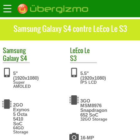
Samsung Galaxy S4 contre LeEco Le S3
Samsung
LeEco
Le
Galaxy S4
S3
5"
5.5"
(1920x1080)
(1920x1080)
Super
IPS LCD
AMOLED
3GO
2GO
MSM8976
Exynos
Snapdragon
5 Octa
652 SoC
5410
32GO Storage
SoC
64GO
Storage
16-MP