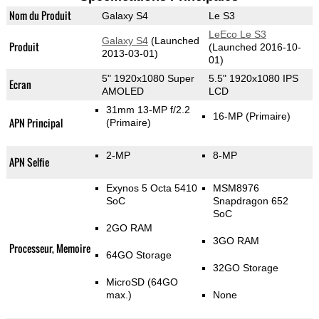
Nom du Produit
Galaxy S4
Le S3
LeEco Le S3
Galaxy S4
(Launched
Produit
(Launched 2016-10-
2013-03-01)
01)
5" 1920x1080 Super
5.5" 1920x1080 IPS
Ecran
AMOLED
LCD
31mm 13-MP f/2.2
16-MP
(Primaire)
APN Principal
(Primaire)
2-MP
8-MP
APN Selfie
Exynos 5 Octa 5410
MSM8976
SoC
Snapdragon 652
SoC
2GO RAM
3GO RAM
Processeur, Memoire
64GO Storage
32GO Storage
MicroSD (64GO
max.)
None