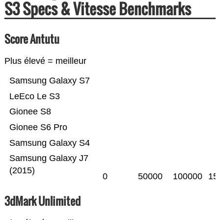
S3 Specs & Vitesse Benchmarks
Score Antutu
Plus élevé = meilleur
Samsung Galaxy S7
LeEco Le S3
Gionee S8
Gionee S6 Pro
Samsung Galaxy S4
Samsung Galaxy J7
(2015)
0
50000
100000
15
3dMark Unlimited