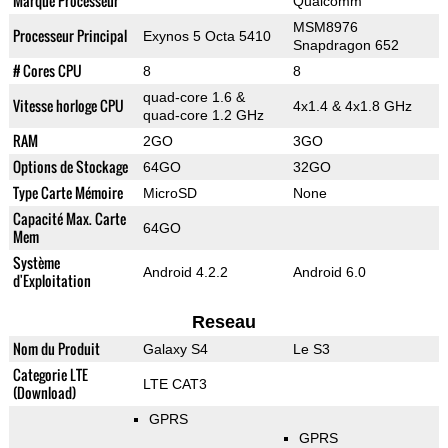
Marque Processeur
Qualcomm
MSM8976
Processeur Principal
Exynos 5 Octa 5410
Snapdragon 652
# Cores CPU
8
8
quad-core 1.6 &
Vitesse horloge CPU
4x1.4 & 4x1.8 GHz
quad-core 1.2 GHz
RAM
2GO
3GO
Options de Stockage
64GO
32GO
Type Carte Mémoire
MicroSD
None
Capacité Max. Carte
64GO
Mem
Système
Android 4.2.2
Android 6.0
d'Exploitation
Reseau
Nom du Produit
Galaxy S4
Le S3
Categorie LTE
LTE CAT3
(Download)
GPRS
GPRS