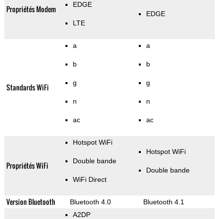
EDGE
Propriétés Modem
EDGE
LTE
a
a
b
b
g
g
Standards WiFi
n
n
ac
ac
Hotspot WiFi
Hotspot WiFi
Double bande
Propriétés WiFi
Double bande
WiFi Direct
Version Bluetooth
Bluetooth 4.0
Bluetooth 4.1
A2DP