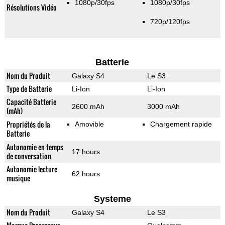
1080p/30fps
1080p/30fps
Résolutions Vidéo
720p/120fps
Batterie
Nom du Produit
Galaxy S4
Le S3
Type de Batterie
Li-Ion
Li-Ion
Capacité Batterie
2600 mAh
3000 mAh
(mAh)
Propriétés de la
Amovible
Chargement rapide
Batterie
Autonomie en temps
17 hours
de conversation
Autonomie lecture
62 hours
musique
Systeme
Nom du Produit
Galaxy S4
Le S3