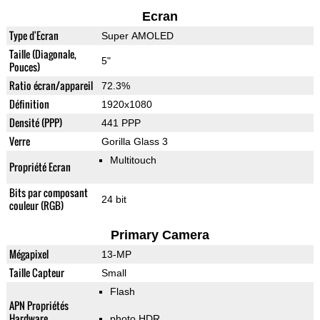
Ecran
Type d'Ecran
Super AMOLED
Taille (Diagonale,
5"
Pouces)
Ratio écran/appareil
72.3%
Définition
1920x1080
Densité (PPP)
441 PPP
Verre
Gorilla Glass 3
Multitouch
Propriété Ecran
Bits par composant
24 bit
couleur (RGB)
Primary Camera
Mégapixel
13-MP
Taille Capteur
Small
Flash
APN Propriétés
Hardware
photo HDR