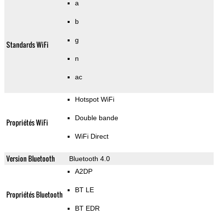
a
b
g
Standards WiFi
n
ac
Hotspot WiFi
Double bande
Propriétés WiFi
WiFi Direct
Version Bluetooth
Bluetooth 4.0
A2DP
BT LE
Propriétés Bluetooth
BT EDR