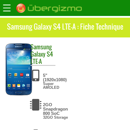
Samsung Galaxy S4 LTE-A : Fiche Technique
Samsung
Galaxy S4
LTE-A
5"
(1920x1080)
Super
AMOLED
2GO
Snapdragon
800 SoC
32GO Storage