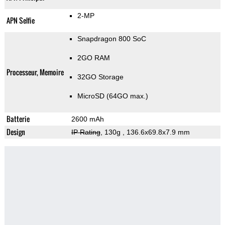
2-MP
APN Selfie
Snapdragon 800 SoC
2GO RAM
Processeur, Memoire
32GO Storage
MicroSD (64GO max.)
Batterie
2600 mAh
Design
IP Rating
, 130g
, 136.6x69.8x7.9 mm