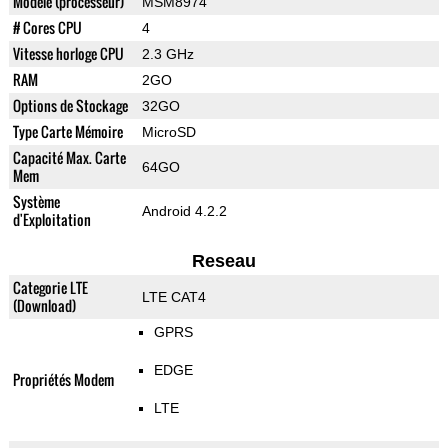
Modèle (processeur)
MSM8974
# Cores CPU
4
Vitesse horloge CPU
2.3 GHz
RAM
2GO
Options de Stockage
32GO
Type Carte Mémoire
MicroSD
Capacité Max. Carte
64GO
Mem
Système
Android 4.2.2
d'Exploitation
Reseau
Categorie LTE
LTE CAT4
(Download)
GPRS
EDGE
Propriétés Modem
LTE