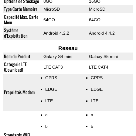
Options de Stockage
8GO
16GO
Type Carte Mémoire
MicroSD
MicroSD
Capacité Max. Carte
64GO
64GO
Mem
Système
Android 4.2.2
Android 4.4.2
d'Exploitation
Reseau
Nom du Produit
Galaxy S4 mini
Galaxy S5 mini
Categorie LTE
LTE CAT3
LTE CAT4
(Download)
GPRS
GPRS
EDGE
EDGE
Propriétés Modem
LTE
LTE
a
a
b
b
Standards WiFi