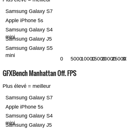
Samsung Galaxy S7
Apple iPhone 5s
Samsung Galaxy S4
mini
Samsung Galaxy J5
Samsung Galaxy S5
mini
0
5000
10000
15000
20000
25000
30
GFXBench Manhattan Off. FPS
Plus élevé = meilleur
Samsung Galaxy S7
Apple iPhone 5s
Samsung Galaxy S4
mini
Samsung Galaxy J5