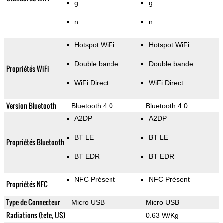
g
g
n
n
Hotspot WiFi
Hotspot WiFi
Double bande
Double bande
Propriétés WiFi
WiFi Direct
WiFi Direct
Version Bluetooth
Bluetooth 4.0
Bluetooth 4.0
A2DP
A2DP
BT LE
BT LE
Propriétés Bluetooth
BT EDR
BT EDR
NFC Présent
NFC Présent
Propriétés NFC
Type de Connecteur
Micro USB
Micro USB
Radiations (tete, US)
0.63 W/Kg