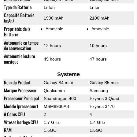
Type de Batterie
Li-Ion
Li-Ion
Capacité Batterie
1900 mAh
2100 mAh
(mAh)
Propriétés de la
Amovible
Amovible
Batterie
Autonomie en temps
12 hours
10 hours
de conversation
Autonomie lecture
49 hours
47 hours
musique
Systeme
Nom du Produit
Galaxy S4 mini
Galaxy S5 mini
Marque Processeur
Qualcomm
Samsung
Processeur Principal
Snapdragon 400
Exynos 3 Quad
Modèle (processeur)
MSM8930AB
Exynos 3470
# Cores CPU
2
4
Vitesse horloge CPU
1.7 GHz
1.4 GHz
RAM
1.5GO
1.5GO