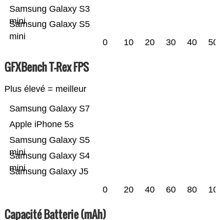
Samsung Galaxy S3
mini
Samsung Galaxy S5
mini
0
10
20
30
40
50
GFXBench T-Rex FPS
Plus élevé = meilleur
Samsung Galaxy S7
Apple iPhone 5s
Samsung Galaxy S5
mini
Samsung Galaxy S4
mini
Samsung Galaxy J5
0
20
40
60
80
10
Capacité Batterie (mAh)