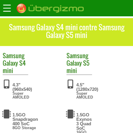
Samsung Galaxy S4 mini contre Samsung
Galaxy S5 mini
Samsung
Samsung
Galaxy S4
Galaxy S5
mini
mini
4.3"
4.5"
(960x540)
(1280x720)
Super
Super
AMOLED
AMOLED
1.5GO
1.5GO
Snapdragon
Exynos
400 SoC
3 Quad
8GO Storage
SoC
16GO