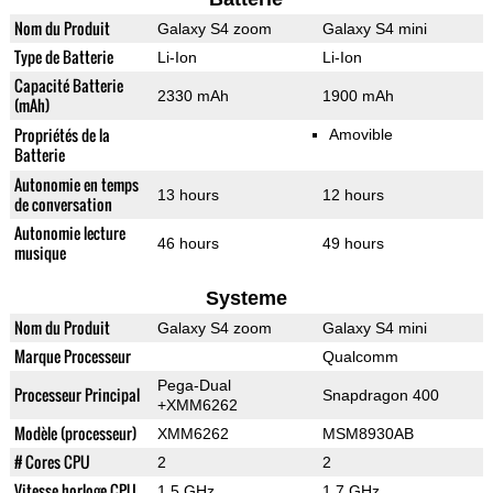
Nom du Produit
Galaxy S4 zoom
Galaxy S4 mini
Type de Batterie
Li-Ion
Li-Ion
Capacité Batterie
2330 mAh
1900 mAh
(mAh)
Propriétés de la
Amovible
Batterie
Autonomie en temps
13 hours
12 hours
de conversation
Autonomie lecture
46 hours
49 hours
musique
Systeme
Nom du Produit
Galaxy S4 zoom
Galaxy S4 mini
Marque Processeur
Qualcomm
Pega-Dual
Processeur Principal
Snapdragon 400
+XMM6262
Modèle (processeur)
XMM6262
MSM8930AB
# Cores CPU
2
2
Vitesse horloge CPU
1.5 GHz
1.7 GHz