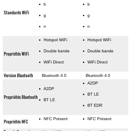
b
b
Standards WiFi
g
g
n
n
Hotspot WiFi
Hotspot WiFi
Double bande
Double bande
Propriétés WiFi
WiFi Direct
WiFi Direct
Version Bluetooth
Bluetooth 4.0
Bluetooth 4.0
A2DP
A2DP
BT LE
Propriétés Bluetooth
BT LE
BT EDR
NFC Présent
NFC Présent
Propriétés NFC