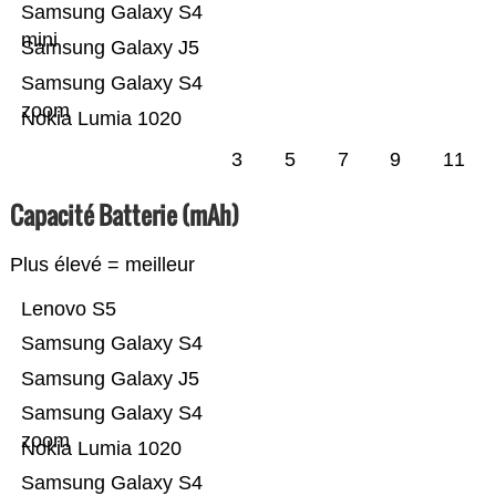
Samsung Galaxy S4
mini
Samsung Galaxy J5
Samsung Galaxy S4
zoom
Nokia Lumia 1020
3
5
7
9
11
Capacité Batterie (mAh)
Plus élevé = meilleur
Lenovo S5
Samsung Galaxy S4
Samsung Galaxy J5
Samsung Galaxy S4
zoom
Nokia Lumia 1020
Samsung Galaxy S4