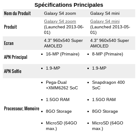
Spécifications Principales
Nom du Produit
Galaxy S4 zoom
Galaxy S4 mini
Galaxy S4 zoom
Galaxy S4 mini
Produit
(Launched 2013-06-
(Launched 2013-05-
01)
01)
4.3" 960x540 Super
4.3" 960x540 Super
Ecran
AMOLED
AMOLED
16-MP
(Primaire)
8-MP
(Primaire)
APN Principal
1.9-MP
1.9-MP
APN Selfie
Pega-Dual
Snapdragon 400
+XMM6262 SoC
SoC
1.5GO RAM
1.5GO RAM
Processeur, Memoire
8GO Storage
8GO Storage
MicroSD (64GO
MicroSD (64GO
max.)
max.)