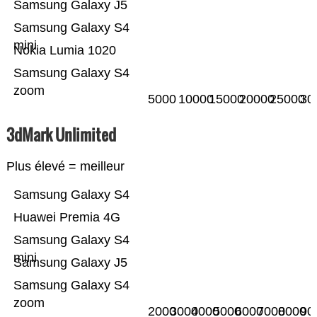
Samsung Galaxy J5
Samsung Galaxy S4
mini
Nokia Lumia 1020
Samsung Galaxy S4
zoom
5000
10000
15000
20000
25000
30
3dMark Unlimited
Plus élevé = meilleur
Samsung Galaxy S4
Huawei Premia 4G
Samsung Galaxy S4
mini
Samsung Galaxy J5
Samsung Galaxy S4
zoom
2000
3000
4000
5000
6000
7000
8000
90