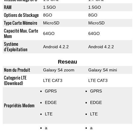
RAM
1.5GO
1.5GO
Options de Stockage
8GO
8GO
Type Carte Mémoire
MicroSD
MicroSD
Capacité Max. Carte
64GO
64GO
Mem
Système
Android 4.2.2
Android 4.2.2
d'Exploitation
Reseau
Nom du Produit
Galaxy S4 zoom
Galaxy S4 mini
Categorie LTE
LTE CAT3
LTE CAT3
(Download)
GPRS
GPRS
EDGE
EDGE
Propriétés Modem
LTE
LTE
a
a