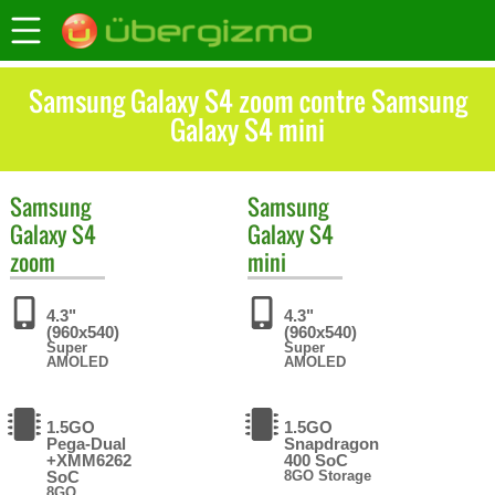
Samsung Galaxy S4 zoom contre Samsung
Galaxy S4 mini
Samsung
Samsung
Galaxy S4
Galaxy S4
zoom
mini
4.3"
4.3"
(960x540)
(960x540)
Super
Super
AMOLED
AMOLED
1.5GO
1.5GO
Pega-Dual
Snapdragon
+XMM6262
400 SoC
SoC
8GO Storage
8GO