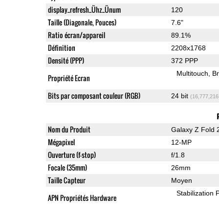
display_refresh_Ühz_Ünum
120
Taille (Diagonale, Pouces)
7.6"
Ratio écran/appareil
89.1%
Définition
2208x1768
Densité (PPP)
372 PPP
Multitouch
Br
Propriété Ecran
Bits par composant couleur (RGB)
24 bit
(16,777,216
Nom du Produit
Galaxy Z Fold 
Mégapixel
12-MP
Ouverture (f-stop)
f/1.8
Focale (35mm)
26mm
Taille Capteur
Moyen
Stabilization
APN Propriétés Hardware