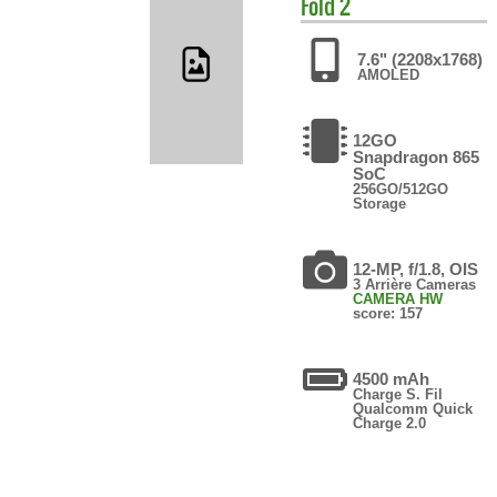
Fold 2
7.6" (2208x1768)
AMOLED
12GO
Snapdragon 865
SoC
256GO/512GO
Storage
12-MP, f/1.8, OIS
3 Arrière Cameras
CAMERA HW
score: 157
4500 mAh
Charge S. Fil
Qualcomm Quick
Charge 2.0