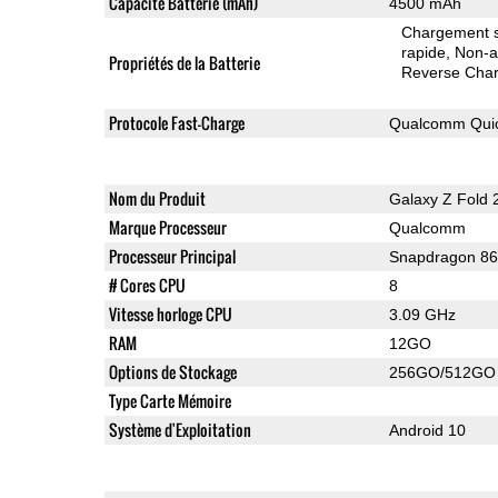
Capacité Batterie (mAh)
4500 mAh
Chargement sa
rapide
Non-a
Propriétés de la Batterie
Reverse Char
Protocole Fast-Charge
Qualcomm Quic
Nom du Produit
Galaxy Z Fold 
Marque Processeur
Qualcomm
Processeur Principal
Snapdragon 8
# Cores CPU
8
Vitesse horloge CPU
3.09 GHz
RAM
12GO
Options de Stockage
256GO/512GO
Type Carte Mémoire
Système d'Exploitation
Android 10