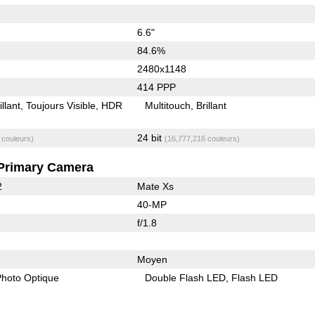
6.6"
84.6%
2480x1148
414 PPP
illant
Toujours Visible
HDR
Multitouch
Brillant
24 bit
 couleurs)
(16,777,216 couleurs)
Primary Camera
2
Mate Xs
40-MP
f/1.8
Moyen
 Photo Optique
Double Flash LED
Flash LED