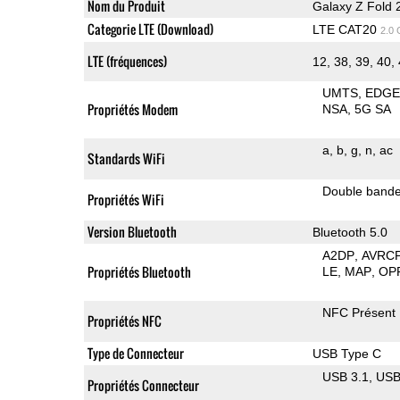
Nom du Produit
Galaxy Z Fold 
Categorie LTE (Download)
LTE CAT20
2.0
LTE (fréquences)
12, 38, 39, 40,
UMTS
EDG
Propriétés Modem
NSA
5G SA
a
b
g
n
ac
Standards WiFi
Double band
Propriétés WiFi
Version Bluetooth
Bluetooth 5.0
A2DP
AVRC
Propriétés Bluetooth
LE
MAP
OP
NFC Présent
Propriétés NFC
Type de Connecteur
USB Type C
USB 3.1
US
Propriétés Connecteur