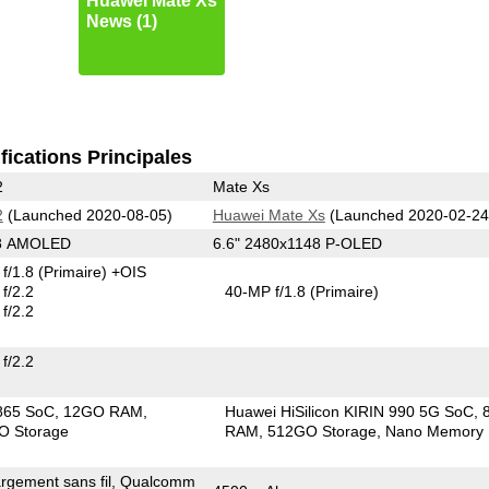
Huawei Mate Xs
News (1)
fications Principales
2
Mate Xs
2
(Launched 2020-08-05)
Huawei Mate Xs
(Launched 2020-02-24
68 AMOLED
6.6" 2480x1148 P-OLED
f/1.8
(Primaire)
+OIS
f/2.2
40-MP f/1.8
(Primaire)
f/2.2
f/2.2
865 SoC
12GO RAM
Huawei HiSilicon KIRIN 990 5G SoC
O Storage
RAM
512GO Storage
Nano Memory
rgement sans fil, Qualcomm