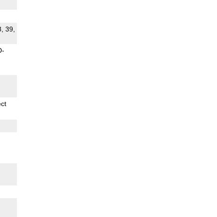
8, 39,
D-
ect