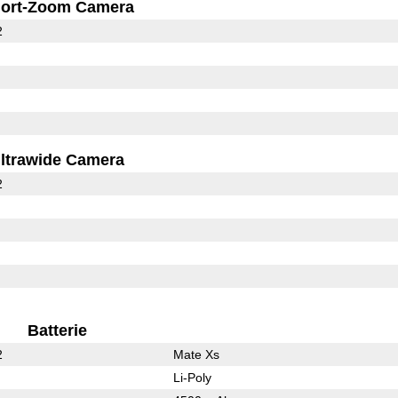
ort-Zoom Camera
2
ltrawide Camera
2
Batterie
2
Mate Xs
Li-Poly