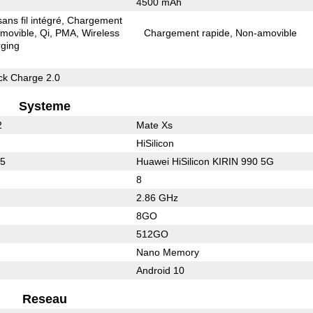
4500 mAh
ns fil intégré
Chargement
movible
Qi
PMA
Wireless
Chargement rapide
Non-amovible
ging
k Charge 2.0
Systeme
2
Mate Xs
HiSilicon
65
Huawei HiSilicon KIRIN 990 5G
8
2.86 GHz
8GO
512GO
Nano Memory
Android 10
Reseau