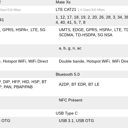
2
Mate Xs
LTE CAT21
 Gbps/316 Mbps
1.4 Gbps/300 Mbps
1, 12, 17, 18, 19, 2, 20, 26, 28, 3, 34, 3
 41
4, 40, 41, 5, 7, 8
E
GPRS
HSPA+
LTE
5G
UMTS
EDGE
GPRS
HSPA+
LTE
T
SCDMA
TD-HSDPA
5G NSA
a
b
g
n
ac
e
Hotspot WiFi
WiFi Direct
Double bande
Hotspot WiFi
WiFi Dir
Bluetooth 5.0
P
DIP
HFP
HID
HSP
BT
A2DP
BT EDR
BT LE
P
PAN
PBAP/PAB
NFC Présent
USB Type C
B OTG
USB 3.1
USB OTG