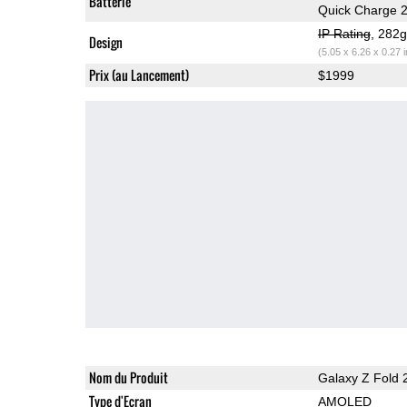
Batterie
Quick Charge 2
IP Rating
, 282
Design
(5.05 x 6.26 x 0.27 
Prix (au Lancement)
$1999
Nom du Produit
Galaxy Z Fold 
Type d'Ecran
AMOLED