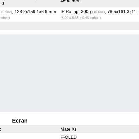
4500 mAh
.0
g
, 128.2x159.1x6.9 mm
IP Rating
, 300g
, 78.5x161.3x11
(9.9oz)
(10.6oz)
inches)
(3.09 x 6.35 x 0.43 inches)
Ecran
2
Mate Xs
P-OLED