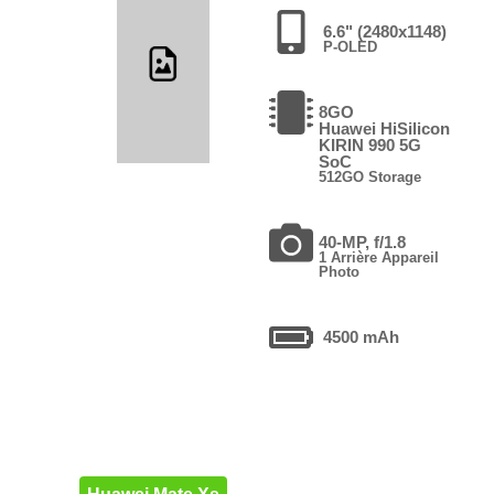
6.6" (2480x1148)
P-OLED
8GO
Huawei HiSilicon
KIRIN 990 5G
SoC
512GO Storage
40-MP, f/1.8
1 Arrière Appareil
Photo
4500 mAh