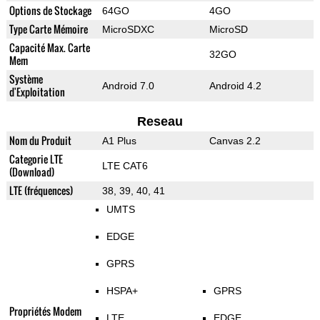
Options de Stockage
64GO
4GO
Type Carte Mémoire
MicroSDXC
MicroSD
Capacité Max. Carte
32GO
Mem
Système
Android 7.0
Android 4.2
d'Exploitation
Reseau
Nom du Produit
A1 Plus
Canvas 2.2
Categorie LTE
LTE CAT6
(Download)
LTE (fréquences)
38, 39, 40, 41
UMTS
EDGE
GPRS
HSPA+
GPRS
Propriétés Modem
LTE
EDGE