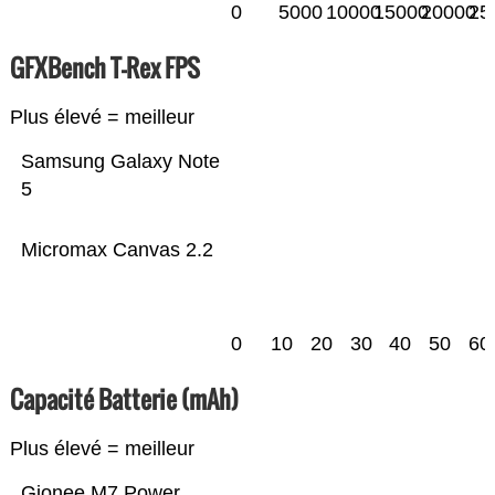
0
5000
10000
15000
20000
25
GFXBench T-Rex FPS
Plus élevé = meilleur
Samsung Galaxy Note
5
Micromax Canvas 2.2
0
10
20
30
40
50
60
Capacité Batterie (mAh)
Plus élevé = meilleur
Gionee M7 Power