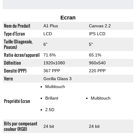
Ecran
Nom du Produit
A1 Plus
Canvas 2.2
Type d'Ecran
LCD
IPS LCD
Taille (Diagonale,
6"
5"
Pouces)
Ratio écran/appareil
71.6%
65.1%
Définition
1920x1080
960x540
Densité (PPP)
367 PPP
220 PPP
Verre
Gorilla Glass 3
Multitouch
Brillant
Multitouch
Propriété Ecran
2.5D
Bits par composant
24 bit
24 bit
couleur (RGB)