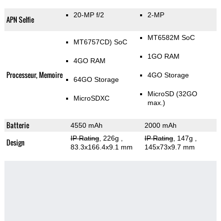
20-MP f/2
2-MP
APN Selfie
MT6582M SoC
MT6757CD) SoC
1GO RAM
4GO RAM
Processeur, Memoire
4GO Storage
64GO Storage
MicroSD (32GO
MicroSDXC
max.)
Batterie
4550 mAh
2000 mAh
IP Rating
, 226g
,
IP Rating
, 147g
,
Design
83.3x166.4x9.1 mm
145x73x9.7 mm