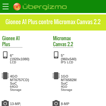
Gionee A1 Plus contre Micromax Canvas 2.2
Gionee
A1
Micromax
Plus
Canvas 2.2
6"
5"
(1920x1080)
(960x540)
LCD
IPS LCD
4GO
1GO
MT6757CD)
MT6582M
SoC
SoC
64GO
4GO
Storage
Storage
13-MP,
8-MP