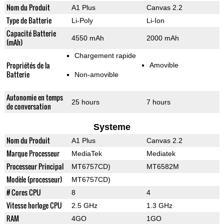
Nom du Produit
A1 Plus
Canvas 2.2
Type de Batterie
Li-Poly
Li-Ion
Capacité Batterie
4550 mAh
2000 mAh
(mAh)
Chargement rapide
Propriétés de la
Amovible
Batterie
Non-amovible
Autonomie en temps
25 hours
7 hours
de conversation
Systeme
Nom du Produit
A1 Plus
Canvas 2.2
Marque Processeur
MediaTek
Mediatek
Processeur Principal
MT6757CD)
MT6582M
Modèle (processeur)
MT6757CD)
# Cores CPU
8
4
Vitesse horloge CPU
2.5 GHz
1.3 GHz
RAM
4GO
1GO