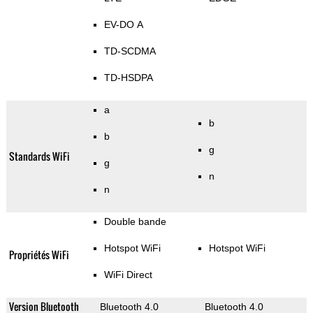
EV-DO A
TD-SCDMA
TD-HSDPA
a
b
b
g
Standards WiFi
g
n
n
Double bande
Hotspot WiFi
Hotspot WiFi
Propriétés WiFi
WiFi Direct
Version Bluetooth
Bluetooth 4.0
Bluetooth 4.0