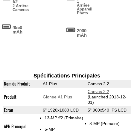
f/2
1
Arrière
2 Arrière
Appareil
Cameras
Photo
4550
2000
mAh
mAh
Spécifications Principales
Nom du Produit
A1 Plus
Canvas 2.2
Canvas 2.2
Produit
Gionee A1 Plus
(Launched 2013-12-
01)
Ecran
6" 1920x1080 LCD
5" 960x540 IPS LCD
13-MP f/2
(Primaire)
8-MP
(Primaire)
APN Principal
5-MP