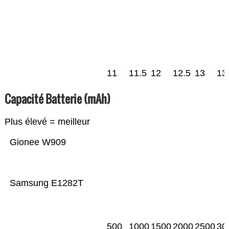
11
11.5
12
12.5
13
13
Capacité Batterie (mAh)
Plus élevé = meilleur
Gionee W909
Samsung E1282T
500
1000
1500
2000
2500
30