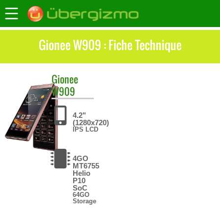
Gionee W909 : Fiche Technique
Gionee
W909
4.2"
(1280x720)
IPS LCD
4GO
MT6755
Helio
P10
SoC
64GO
Storage