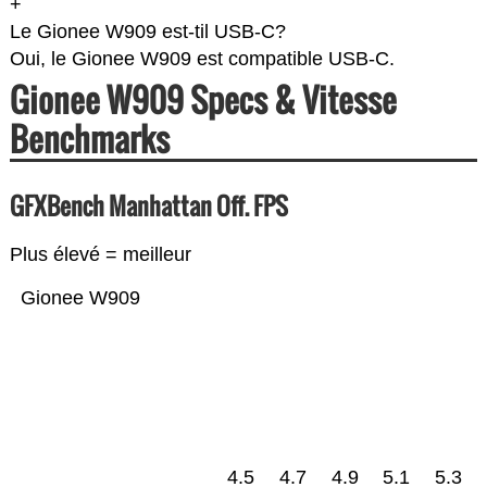
+
Le Gionee W909 est-til USB-C?
Oui, le Gionee W909 est compatible USB-C.
Gionee W909 Specs & Vitesse
Benchmarks
GFXBench Manhattan Off. FPS
Plus élevé = meilleur
Gionee W909
4.5
4.7
4.9
5.1
5.3