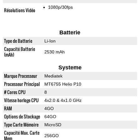
1080p/30fps
Résolutions Vidéo
Batterie
Type de Batterie
Li-Ion
Capacité Batterie
2530 mAh
(mAh)
Systeme
Marque Processeur
Mediatek
Processeur Principal
MT6755 Helio P10
# Cores CPU
8
Vitesse horloge CPU
4x2.0 & 4x1.0 GHz
RAM
4GO
Options de Stockage
64GO
Type Carte Mémoire
MicroSD
Capacité Max. Carte
256GO
Mem