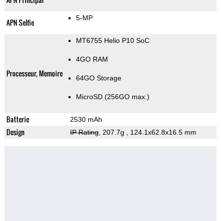
5-MP
APN Selfie
MT6755 Helio P10 SoC
4GO RAM
Processeur, Memoire
64GO Storage
MicroSD (256GO max.)
Batterie
2530 mAh
Design
IP Rating
, 207.7g
, 124.1x62.8x16.5 mm