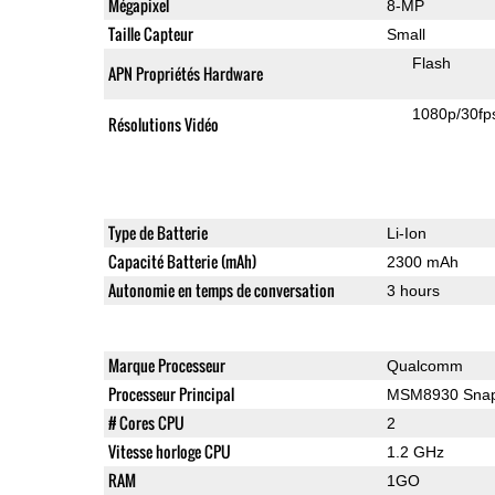
Mégapixel
8-MP
Taille Capteur
Small
Flash
APN Propriétés Hardware
1080p/30fp
Résolutions Vidéo
Type de Batterie
Li-Ion
Capacité Batterie (mAh)
2300 mAh
Autonomie en temps de conversation
3 hours
Marque Processeur
Qualcomm
Processeur Principal
MSM8930 Snap
# Cores CPU
2
Vitesse horloge CPU
1.2 GHz
RAM
1GO