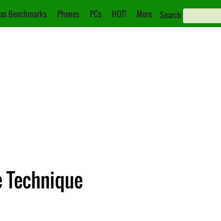
as Benchmarks
Phones
PCs
HOT!
More
Search
e Technique