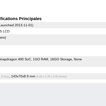
fications Principales
Launched 2013-11-01)
PS LCD
aire)
napdragon 400 SoC
1GO RAM
16GO Storage
None
g
, 143x70x8.9 mm
(4.6oz)
(5.63 x 2.76 x 0.35 inches)