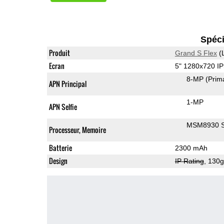
Spéci
Produit
Grand S Flex
(
Ecran
5" 1280x720 I
8-MP
(Prim
APN Principal
1-MP
APN Selfie
MSM8930 S
Processeur, Memoire
Batterie
2300 mAh
Design
IP Rating
, 130