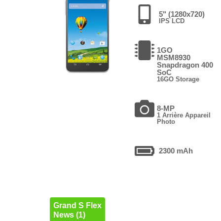
5" (1280x720)
IPS LCD
1GO
MSM8930
Snapdragon 400
SoC
16GO Storage
8-MP
1 Arrière Appareil
Photo
2300 mAh
Grand S Flex
News (1)