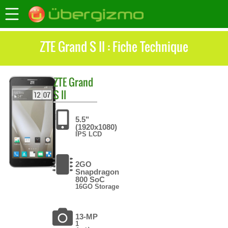
ZTE Grand S II : Fiche Technique
ZTE
Grand
S II
5.5"
(1920x1080)
IPS LCD
2GO
Snapdragon
800 SoC
16GO Storage
13-MP
1