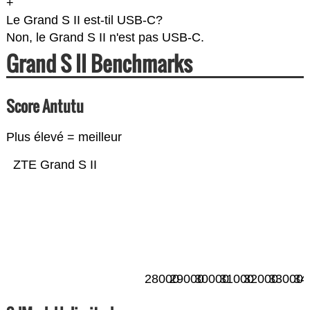
+
Le Grand S II est-til USB-C?
Non, le Grand S II n'est pas USB-C.
Grand S II Benchmarks
Score Antutu
Plus élevé = meilleur
ZTE Grand S II
28000
29000
30000
31000
32000
33000
34