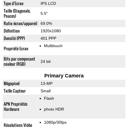
Type d'Ecran
IPS LCD
Taille (Diagonale,
5.5"
Pouces)
Ratio écran/appareil
69.0%
Définition
1920x1080
Densité (PPP)
401 PPP
Multitouch
Propriété Ecran
Bits par composant
24 bit
couleur (RGB)
Primary Camera
Mégapixel
13-MP
Taille Capteur
Small
Flash
APN Propriétés
Hardware
photo HDR
1080p/30fps
Résolutions Vidéo