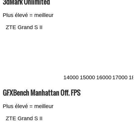
3dMark Unlimited
Plus élevé = meilleur
ZTE Grand S II
14000
15000
16000
17000
18
GFXBench Manhattan Off. FPS
Plus élevé = meilleur
ZTE Grand S II