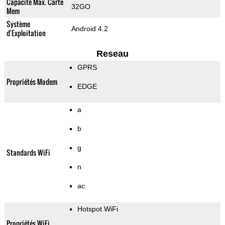
Capacité Max. Carte
32GO
Mem
Système
Android 4.2
d'Exploitation
Reseau
GPRS
Propriétés Modem
EDGE
a
b
g
Standards WiFi
n
ac
Hotspot WiFi
Propriétés WiFi