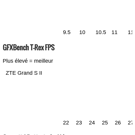
9.5
10
10.5
11
11
GFXBench T-Rex FPS
Plus élevé = meilleur
ZTE Grand S II
22
23
24
25
26
27