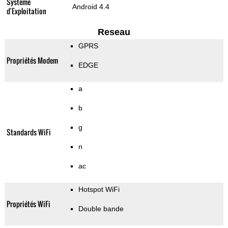
Système
Android 4.4
d'Exploitation
Reseau
GPRS
Propriétés Modem
EDGE
a
b
g
Standards WiFi
n
ac
Hotspot WiFi
Propriétés WiFi
Double bande