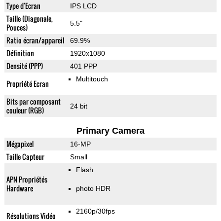
Type d'Ecran
IPS LCD
Taille (Diagonale,
5.5"
Pouces)
Ratio écran/appareil
69.9%
Définition
1920x1080
Densité (PPP)
401 PPP
Multitouch
Propriété Ecran
Bits par composant
24 bit
couleur (RGB)
Primary Camera
Mégapixel
16-MP
Taille Capteur
Small
Flash
APN Propriétés
Hardware
photo HDR
2160p/30fps
Résolutions Vidéo