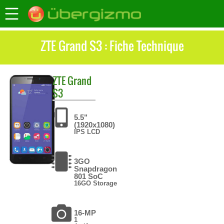
ZTE Grand S3 : Fiche Technique
ZTE
Grand
S3
5.5"
(1920x1080)
IPS LCD
3GO
Snapdragon
801 SoC
16GO Storage
16-MP
1