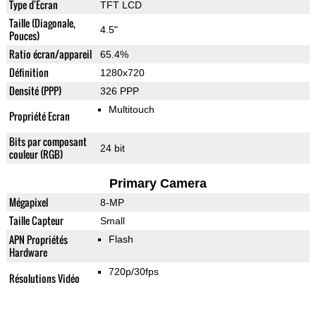
Type d'Ecran
TFT LCD
Taille (Diagonale,
4.5"
Pouces)
Ratio écran/appareil
65.4%
Définition
1280x720
Densité (PPP)
326 PPP
Multitouch
Propriété Ecran
Bits par composant
24 bit
couleur (RGB)
Primary Camera
Mégapixel
8-MP
Taille Capteur
Small
APN Propriétés
Flash
Hardware
720p/30fps
Résolutions Vidéo