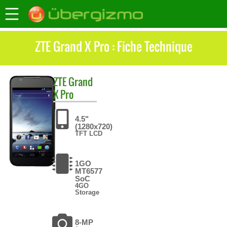
ZTE Grand X Pro : Fiche Technique
ZTE
Grand
X Pro
4.5"
(1280x720)
TFT LCD
1GO
MT6577
SoC
4GO
Storage
8-MP