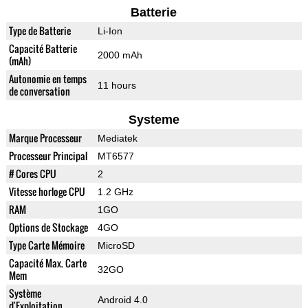
Batterie
Type de Batterie
Li-Ion
Capacité Batterie
2000 mAh
(mAh)
Autonomie en temps
11 hours
de conversation
Systeme
Marque Processeur
Mediatek
Processeur Principal
MT6577
# Cores CPU
2
Vitesse horloge CPU
1.2 GHz
RAM
1GO
Options de Stockage
4GO
Type Carte Mémoire
MicroSD
Capacité Max. Carte
32GO
Mem
Système
Android 4.0
d'Exploitation