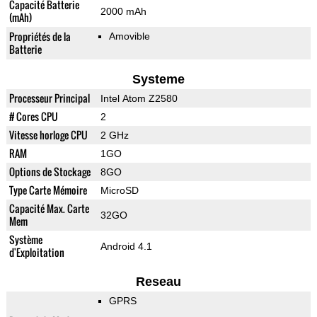
Capacité Batterie
2000 mAh
(mAh)
Propriétés de la
Amovible
Batterie
Systeme
Processeur Principal
Intel Atom Z2580
# Cores CPU
2
Vitesse horloge CPU
2 GHz
RAM
1GO
Options de Stockage
8GO
Type Carte Mémoire
MicroSD
Capacité Max. Carte
32GO
Mem
Système
Android 4.1
d'Exploitation
Reseau
GPRS