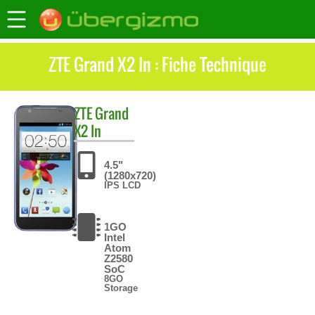
ZTE Grand X2 In : Fiche Technique
ZTE
Grand
X2 In
4.5"
(1280x720)
IPS LCD
1GO
Intel
Atom
Z2580
SoC
8GO
Storage