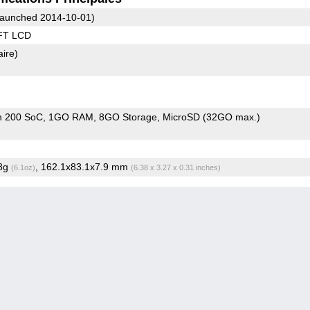
aunched 2014-10-01)
FT LCD
aire)
n 200 SoC
1GO RAM
8GO Storage
MicroSD (32GO max.)
.8g
, 162.1x83.1x7.9 mm
(6.1oz)
(6.38 x 3.27 x 0.31 inches)