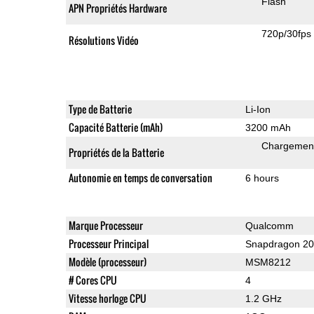
Flash
APN Propriétés Hardware
720p/30fps
Résolutions Vidéo
Type de Batterie
Li-Ion
Capacité Batterie (mAh)
3200 mAh
Chargement
Propriétés de la Batterie
Autonomie en temps de conversation
6 hours
Marque Processeur
Qualcomm
Processeur Principal
Snapdragon 2
Modèle (processeur)
MSM8212
# Cores CPU
4
Vitesse horloge CPU
1.2 GHz