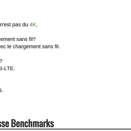
n'est pas du
4K
.
ement sans fil?
c le chargement sans fil.
?
4G-LTE.
G.
esse Benchmarks