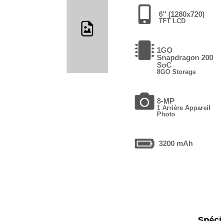
6" (1280x720)
TFT LCD
1GO
Snapdragon 200
SoC
8GO Storage
8-MP
1 Arrière Appareil
Photo
3200 mAh
Spéci