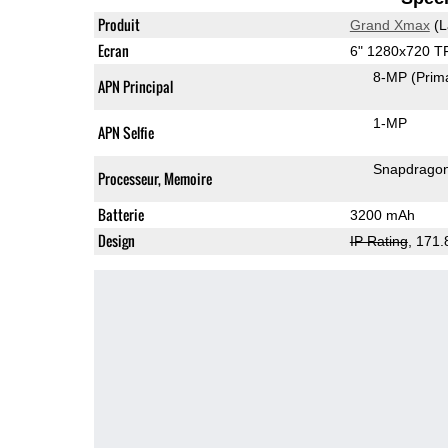
Produit
Grand Xmax
(L
Ecran
6" 1280x720 T
8-MP
(Prim
APN Principal
1-MP
APN Selfie
Snapdrago
Processeur, Memoire
Batterie
3200 mAh
Design
IP Rating
, 171