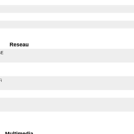
Reseau
GE
i
Multimedia