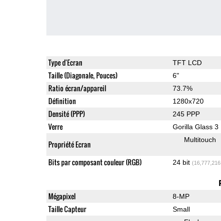
Type d'Ecran
TFT LCD
Taille (Diagonale, Pouces)
6"
Ratio écran/appareil
73.7%
Définition
1280x720
Densité (PPP)
245 PPP
Verre
Gorilla Glass 3
Multitouch
Propriété Ecran
Bits par composant couleur (RGB)
24 bit
(16,777,216
Mégapixel
8-MP
Taille Capteur
Small