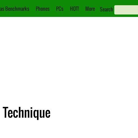
as Benchmarks
Phones
PCs
HOT!
More
Search
e Technique