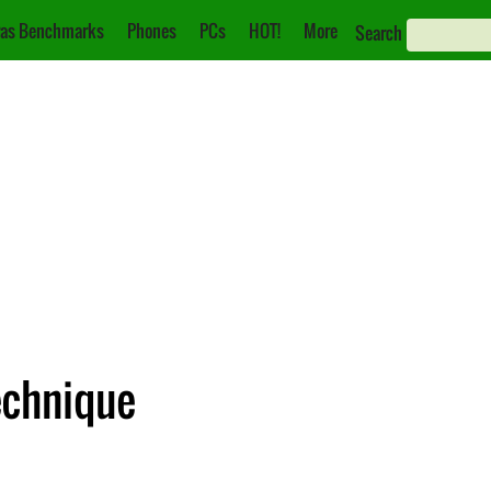
as Benchmarks
Phones
PCs
HOT!
More
Search
Technique