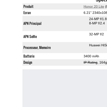
Produit
Honor 20 Lite
(
Ecran
6.21" 2340x10
24-MP f/1.
APN Principal
8-MP f/2.4
32-MP f/2
APN Selfie
Huawei HiS
Processeur, Memoire
Batterie
3400 mAh
Design
IP Rating
, 164