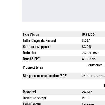
Type d'Ecran
IPS LCD
Taille (Diagonale, Pouces)
6.21"
Ratio écran/appareil
83.0%
Définition
2340x1080
Densité (PPP)
415 PPP
Multitouch
Propriété Ecran
Bits par composant couleur (RGB)
24 bit
(16,777,216
Mégapixel
24-MP
Ouverture (f-stop)
f/1.8
Taille Capteur
Enorme