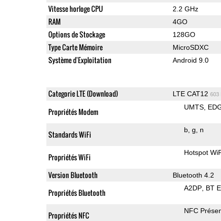
Vitesse horloge CPU
2.2 GHz
RAM
4GO
Options de Stockage
128GO
Type Carte Mémoire
MicroSDXC
Système d'Exploitation
Android 9.0
Categorie LTE (Download)
LTE CAT12
603
UMTS
ED
Propriétés Modem
b
g
n
Standards WiFi
Hotspot WiF
Propriétés WiFi
Version Bluetooth
Bluetooth 4.2
A2DP
BT 
Propriétés Bluetooth
NFC Présen
Propriétés NFC