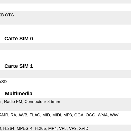
SB OTG
Carte SIM 0
Carte SIM 1
roSD
Multimedia
r
Radio FM
Connecteur 3.5mm
AMR
RA
AWB
FLAC
MID
MIDI
MP3
OGA
OGG
WMA
WAV
3
H.264
MPEG-4
H.265
MP4
VP8
VP9
XVID