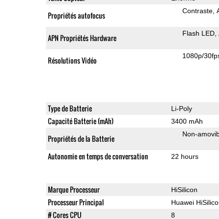
Contraste
Propriétés autofocus
Flash LED
APN Propriétés Hardware
1080p/30fp
Résolutions Vidéo
Type de Batterie
Li-Poly
Capacité Batterie (mAh)
3400 mAh
Non-amovib
Propriétés de la Batterie
Autonomie en temps de conversation
22 hours
Marque Processeur
HiSilicon
Processeur Principal
Huawei HiSilic
# Cores CPU
8