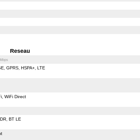
Reseau
 Mbps
GE
GPRS
HSPA+
LTE
i
WiFi Direct
EDR
BT LE
t