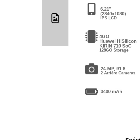
6.21"
(2340x1080)
IPS LCD
4GO
Huawei HiSilicon
KIRIN 710 SoC
128GO Storage
24-MP, f/1.8
2 Arrière Cameras
3400 mAh
Spéci