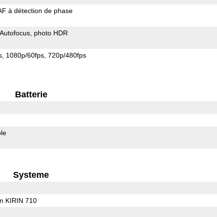
AF à détection de phase
Autofocus
photo HDR
s
1080p/60fps
720p/480fps
Batterie
le
Systeme
on KIRIN 710