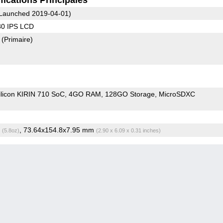
Launched 2019-04-01)
80 IPS LCD
8
(Primaire)
ilicon KIRIN 710 SoC
4GO RAM
128GO Storage
MicroSDXC
g
, 73.64x154.8x7.95 mm
(5.8oz)
(2.90 x 6.09 x 0.31 inches)