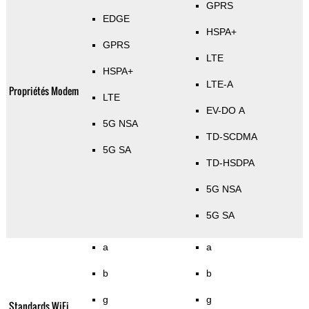
GPRS
EDGE
HSPA+
GPRS
LTE
HSPA+
LTE-A
Propriétés Modem
LTE
EV-DO A
5G NSA
TD-SCDMA
5G SA
TD-HSDPA
5G NSA
5G SA
a
a
b
b
g
g
Standards WiFi