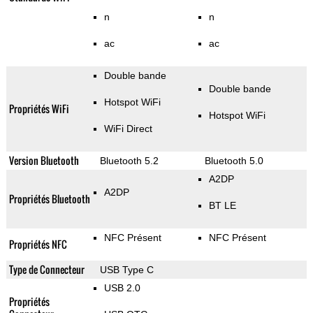
n
n
ac
ac
Double bande
Double bande
Hotspot WiFi
Propriétés WiFi
Hotspot WiFi
WiFi Direct
Version Bluetooth
Bluetooth 5.2
Bluetooth 5.0
A2DP
A2DP
Propriétés Bluetooth
BT LE
NFC Présent
NFC Présent
Propriétés NFC
Type de Connecteur
USB Type C
USB 2.0
Propriétés