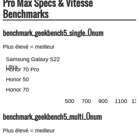
Pro Max Specs & Vitesse
Benchmarks
benchmark_geekbench5_single_Ünum
Plus élevé = meilleur
Samsung Galaxy S22
Ultra
Honor 70 Pro
Honor 50
Honor 70
500
700
900
1100
13
benchmark_geekbench5_multi_Ünum
Plus élevé = meilleur