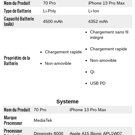
Nom du Produit
70 Pro
iPhone 13 Pro Max
Type de Batterie
Li-Poly
Li-Ion
Capacité Batterie
4500 mAh
4352 mAh
(mAh)
Chargement sans fil
intégré
Chargement rapide
Chargement rapide
Propriétés de la
Non-amovible
Batterie
Non-amovible
Qi
USB PD
Systeme
Nom du Produit
70 Pro
iPhone 13 Pro Max
Marque
MediaTek
Processeur
Processeur
Dimensity 8000
Apple A15 Bionic APL1W07