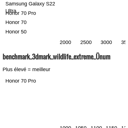
Samsung Galaxy S22
Ultra
Honor 70 Pro
Honor 70
Honor 50
2000
2500
3000
35
benchmark_3dmark_wildlife_extreme_Ünum
Plus élevé = meilleur
Honor 70 Pro