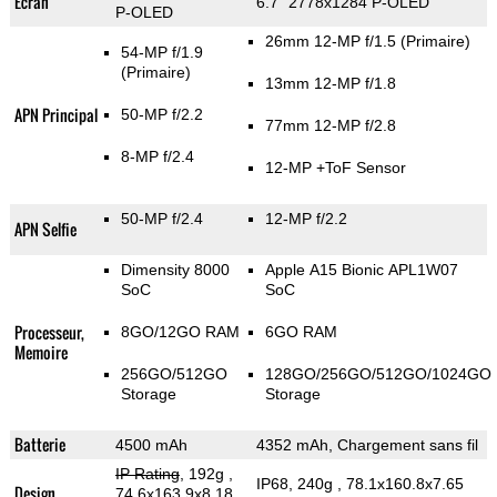
Ecran
6.7" 2778x1284 P-OLED
P-OLED
26mm 12-MP f/1.5
(Primaire)
54-MP f/1.9
(Primaire)
13mm 12-MP f/1.8
APN Principal
50-MP f/2.2
77mm 12-MP f/2.8
8-MP f/2.4
12-MP
+ToF Sensor
50-MP f/2.4
12-MP f/2.2
APN Selfie
Dimensity 8000
Apple A15 Bionic APL1W07
SoC
SoC
Processeur,
8GO/12GO RAM
6GO RAM
Memoire
256GO/512GO
128GO/256GO/512GO/1024GO
Storage
Storage
Batterie
4500 mAh
4352 mAh, Chargement sans fil
IP Rating
, 192g
,
IP68, 240g
, 78.1x160.8x7.65
Design
74.6x163.9x8.18