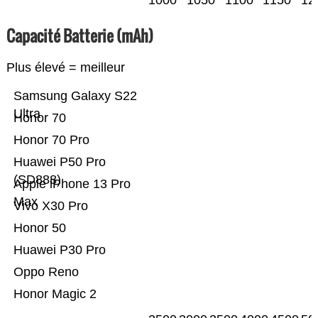
1000
1050
1100
1150
12
Capacité Batterie (mAh)
Plus élevé = meilleur
Samsung Galaxy S22
Ultra
Honor 70
Honor 70 Pro
Huawei P50 Pro
(SD888)
Apple iPhone 13 Pro
Max
Vivo X30 Pro
Honor 50
Huawei P30 Pro
Oppo Reno
Honor Magic 2