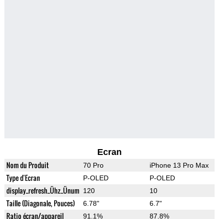
Ecran
Nom du Produit
70 Pro
iPhone 13 Pro Max
Type d'Ecran
P-OLED
P-OLED
display_refresh_Ühz_Ünum
120
10
Taille (Diagonale, Pouces)
6.78"
6.7"
Ratio écran/appareil
91.1%
87.8%