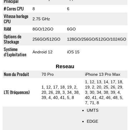
Principal
# Cores CPU
8
6
Vitesse horloge
2.75 GHz
CPU
RAM
8GO/12GO
6GO
Options de
256GO/512GO
128GO/256GO/512GO/1024GO
Stockage
Système
Android 12
iOS 15
d'Exploitation
Reseau
Nom du Produit
70 Pro
iPhone 13 Pro Max
1, 12, 13, 14, 17, 18,
1, 12, 17, 18, 19, 2,
19, 2, 20, 25, 26, 29,
LTE (fréquences)
20, 26, 28, 3, 34, 38,
3, 30, 34, 38, 39, 4,
39, 4, 40, 41, 5, 8
40, 41, 42, 46, 48, 5,
7, 71, 8
UMTS
EDGE