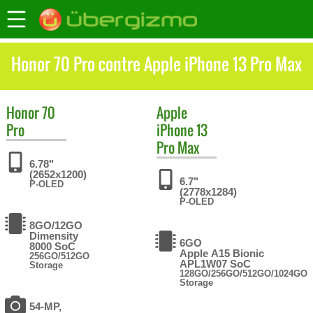
Honor 70 Pro contre Apple iPhone 13 Pro Max
Honor
70
Apple
Pro
iPhone 13
Pro Max
6.78"
(2652x1200)
6.7"
P-OLED
(2778x1284)
P-OLED
8GO/12GO
Dimensity
6GO
8000 SoC
Apple A15 Bionic
256GO/512GO
APL1W07 SoC
Storage
128GO/256GO/512GO/1024GO
Storage
54-MP,